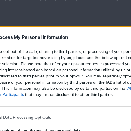
ocess My Personal Information
Το μυστικό της
Το μυστικό τη
to opt-out of the sale, sharing to third parties, or processing of your per
παλιάς γέφυρας
παλιάς γέφυρ
formation for targeted advertising by us, please use the below opt-out s
Β’ κύκλος επ.63
Β’ κύκλος επ.6
r selection. Please note that after your opt-out request is processed y
eing interest-based ads based on personal information utilized by us or
disclosed to third parties prior to your opt-out. You may separately opt-
losure of your personal information by third parties on the IAB’s list of
. This information may also be disclosed by us to third parties on the
IA
ΝΕΑ
Participants
that may further disclose it to other third parties.
l Data Processing Opt Outs
«Το Μυστικό
της Παλιάς...
o opt-out of the Sharing of my personal data.