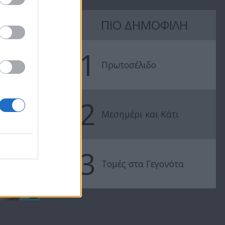
ΠΙΟ ΔΗΜΟΦΙΛΗ
1
Πρωτοσέλιδο
2
Μεσημέρι και Κάτι
3
Τομές στα Γεγονότα