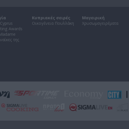
γία
Κυπριακές σειρές
Μαγειρική
Cyprus
Οικογένεια Πουλλάκη
Χρυσωμαγειρέματα
ating Awards
 Madame
ναίκες της