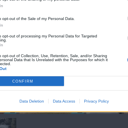
In
o opt-out of the Sale of my Personal Data.
ς της
In
 σειράς...
to opt-out of processing my Personal Data for Targeted
ing.
In
o opt-out of Collection, Use, Retention, Sale, and/or Sharing
ersonal Data that Is Unrelated with the Purposes for which it
lected.
ΙΕΣ
Out
CONFIRM
Data Deletion
Data Access
Privacy Policy