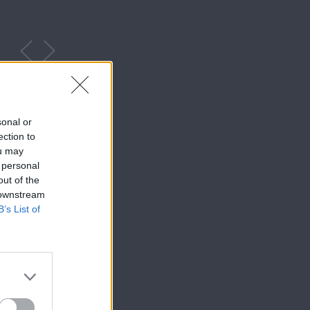
ς
Το μυστικό της
Το μυστικό 
sonal or
ας
παλιάς γέφυρας
παλιάς γέφυ
ection to
2
Β’ κύκλος επ.61
Β’ κύκλος επ
ou may
 personal
out of the
 downstream
B’s List of