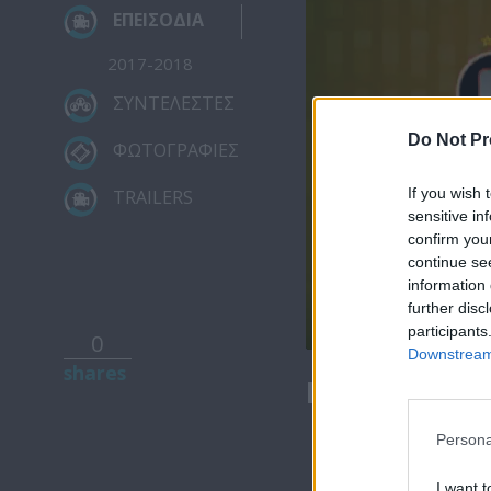
ΕΠΕΙΣΟΔΙΑ
2017-2018
ΣΥΝΤΕΛΕΣΤΕΣ
Do Not Pr
ΦΩΤΟΓΡΑΦΙΕΣ
If you wish 
TRAILERS
sensitive in
confirm you
continue se
information 
further disc
00:12
participants
0
Downstream 
shares
Πόπη και Άν
Persona
I want t