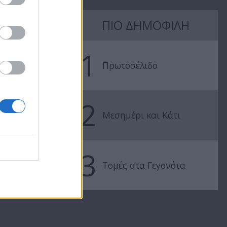
ΠΙΟ ΔΗΜΟΦΙΛΗ
Πόπη και
Πόπη και
1
Άντζιελα
Άντζιελα
Πρωτοσέλιδο
2
Reloaded επ 11
Reloaded επ.
2
Μεσημέρι και Κάτι
3
Τομές στα Γεγονότα