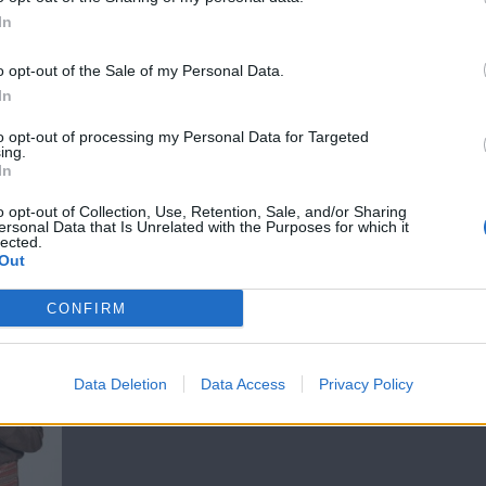
In
o opt-out of the Sale of my Personal Data.
Πόπη και
Πόπη και
In
Άντζιελα
Άντζιελα
to opt-out of processing my Personal Data for Targeted
Reloaded επ 13
Reloaded επ 1
ing.
In
o opt-out of Collection, Use, Retention, Sale, and/or Sharing
ersonal Data that Is Unrelated with the Purposes for which it
lected.
ΝΕΑ
Out
CONFIRM
ΙΕΣ
Data Deletion
Data Access
Privacy Policy