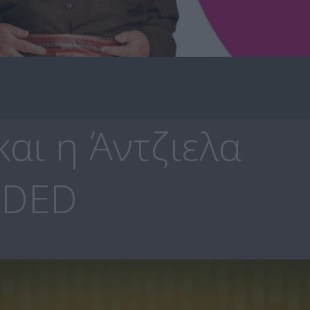
αι η Άντζιελα
ADED