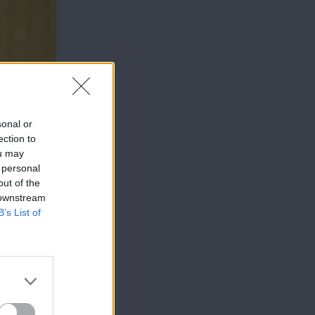
sonal or
ection to
ou may
 personal
out of the
 downstream
B’s List of