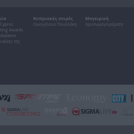
γία
Κυπριακές σειρές
Μαγειρική
Cyprus
Οικογένεια Πουλλάκη
Χρυσωμαγειρέματα
ating Awards
 Madame
ναίκες της