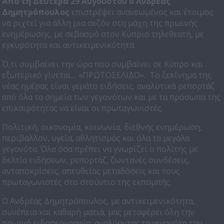
Από τη Δευτέρα 29 Αυγούστου
ο Ανδρέας
Δημητρόπουλος
επιστρέψει ανανεωμένος και έτοιμος
να ριχτεί για άλλη μια σεζόν στη μάχη της πρωινής
ενημέρωσης, με σεβασμό στον Κύπριο τηλεθεατή, με
εγκυρότητα και αντικειμενικότητα.
Ό,τι συμβαίνει την ώρα που συμβαίνει σε Κύπρο και
εξωτερικό γίνεται… «ΠΡΩΤΟΣΕΛΙΔΟ». Το ξεκίνημα της
νέας ημέρας είναι γεμάτο ειδήσεις, αναλυτικά ρεπορτάζ
από όλα τα σημεία των γεγονότων και με τα πρόσωπα της
επικαιρότητας να είναι οι πρωταγωνιστές.
Πολιτική, οικονομία, κοινωνία, διεθνής ενημέρωση,
περιβάλλον, υγεία, αθλητισμός και όλα τα μεγάλα
γεγονότα. Όλα όσα πρέπει να γνωρίζει ο πολίτης με
δελτία ειδήσεων, ρεπορτάζ, ζωντανές συνδέσεις,
ανταποκρίσεις, απευθείας μεταδόσεις και τους
πρωταγωνιστές στο στούντιο της εκπομπής.
Ο Ανδρέας Δημητρόπουλος, με αντικειμενικότητα,
συνέπεια και καθαρή ματιά, μας μεταφέρει όλη την
πρωινή ειδησεογραφία, αναλύοντας τα γεγονότα την