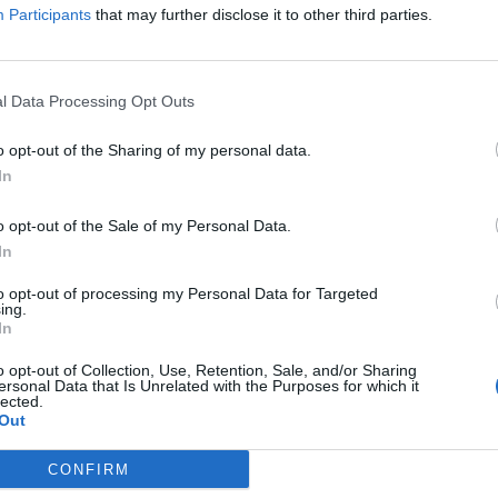
α. Όλα όσα πρέπει να γνωρίζει ο πολίτης με δελτία ειδήσε
Participants
that may further disclose it to other third parties.
υνδέσεις, ανταποκρίσεις, απευθείας μεταδόσεις και τους
τούντιο της εκπομπής.
l Data Processing Opt Outs
λος, με αντικειμενικότητα, συνέπεια και καθαρή ματιά, μ
ωινή ειδησεογραφία, αναλύοντας τα γεγονότα την στιγμή 
o opt-out of the Sharing of my personal data.
σιάζει όλες τις ειδήσεις που θα γίνουν… ΠΡΩΤΟΣΕΛΙΔΟ. Μ
In
o opt-out of the Sale of my Personal Data.
In
ΠΡΩΤΟΣΕΛΙΔΟ
to opt-out of processing my Personal Data for Targeted
ΚΑΘΗΜΕΡΙΝΑ ΣΤΙΣ 6:45 ΣΤΟ ΣΙΓΜΑ
ing.
In
o opt-out of Collection, Use, Retention, Sale, and/or Sharing
ersonal Data that Is Unrelated with the Purposes for which it
lected.
Out
CONFIRM