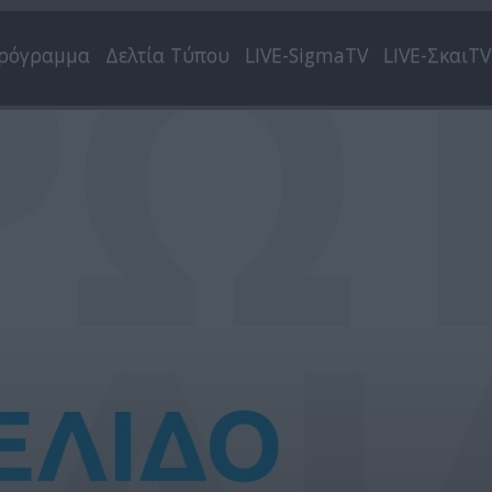
ρόγραμμα
Δελτία Τύπου
LIVE-SigmaTV
LIVE-ΣκαιTV