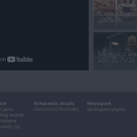
Χρυσωμαγειρ
2025/26
Μεσημέρι και
κάτι 2025/26
γία
Κυπριακές σειρές
Μαγειρική
Cyprus
Οικογένεια Πουλλάκη
Χρυσωμαγειρέματα
ating Awards
 Madame
ναίκες της