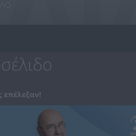
σέλιδο
ς επέλεξαν!