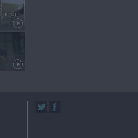
έματα