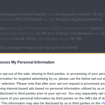
ή ενημερωτική εκπομπή
των
δυναμικών κοινών 18-54
,
 εκπομπή
ΠΡΩΤΟΣΕΛΙΔΟ
με τον
Αντρέα Δημητρόπουλο!
έρα
(Δευτέρα 29 Αυγούστου 2022) η εκπομπή ήταν
πρώτη 
κατέγραψε ποσοστό
22,0% στο Σύνολο Πληθυσμού
και
32
ναμικά
κοινά 18-54
, ενώ έφτασε μέχρι
56,1%!
Σας ευχαριστούμε για την εμπιστοσύνη!
ocess My Personal Information
μέρας είναι
«ΠΡΩΤΟΣΕΛΙΔΟ». Ο Ανδρέας Δημητρόπουλ
ς και έτοιμος να ριχτεί για άλλη μια σεζόν στη μάχη της
to opt-out of the sale, sharing to third parties, or processing of your per
μό στον Κύπριο τηλεθεατή, με εγκυρότητα και αντικειμεν
formation for targeted advertising by us, please use the below opt-out s
r selection. Please note that after your opt-out request is processed y
ρα που συμβαίνει σε Κύπρο και εξωτερικό γίνεται… «ΠΡΩ
eing interest-based ads based on personal information utilized by us or
ημέρας είναι γεμάτο ειδήσεις, αναλυτικά ρεπορτάζ από όλ
disclosed to third parties prior to your opt-out. You may separately opt-
 και με τα πρόσωπα της επικαιρότητας να είναι οι πρωταγ
losure of your personal information by third parties on the IAB’s list of
 κοινωνία, διεθνής ενημέρωση, περιβάλλον, υγεία, αθλητισ
. This information may also be disclosed by us to third parties on the
IA