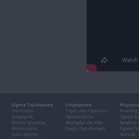
Sigma Τηλεόραση
Ενημέρωση
Ψυχαγω
Ταυτότητα
Τομές στα Γεγονότα
Roaming 
Διαφήμιση
Πρωτοσέλιδο
Cyprus E
Θέσεις Εργασίας
Μεσημέρι και Κάτι
Βραβεία
Επικοινωνία
Χωρίς Περιστροφές
Figaro Γυ
Όροι Χρήσης
Χρονιάς