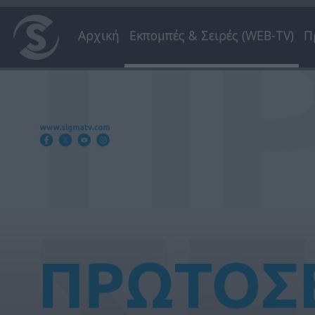
Αρχική
Εκπομπές & Σειρές (WEB-TV)
Π