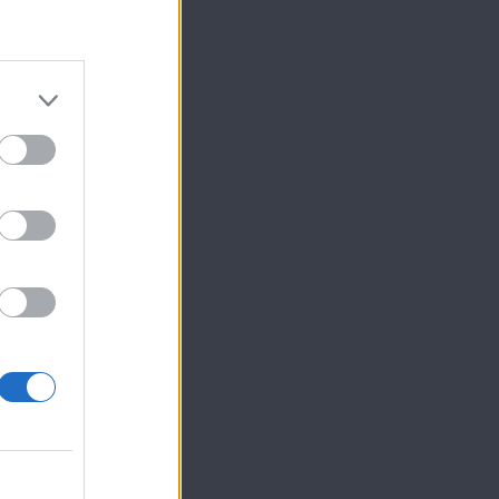
ων,
ας
που
αζί του η
ΕΠΟΜΕΝΟ