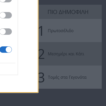
Θα γυρίσει ο
Θα γυρίσει ο
ΠΙΟ ΔΗΜΟΦΙΛΗ
τροχός επ.27
τροχός επ.2
1
Πρωτοσέλιδο
2
Μεσημέρι και Κάτι
3
Τομές στα Γεγονότα