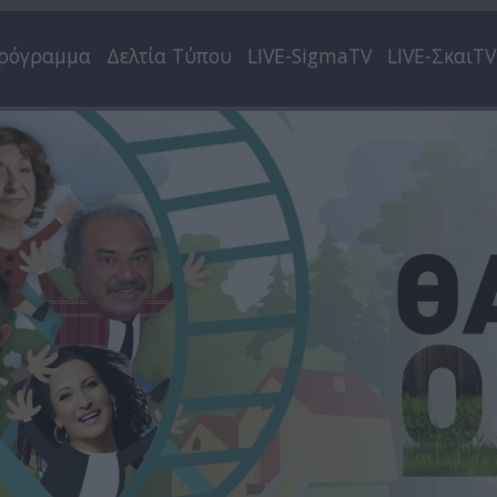
ρόγραμμα
Δελτία Τύπου
LIVE-SigmaTV
LIVE-ΣκαιTV