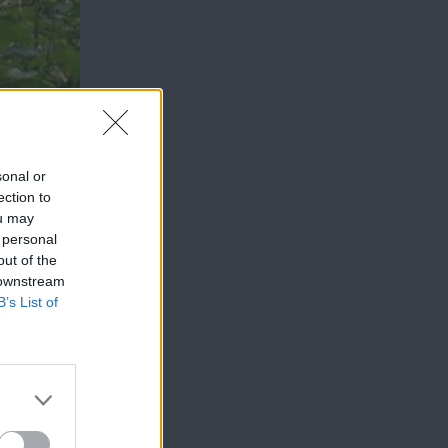
sonal or
ection to
ou may
 personal
out of the
 downstream
B’s List of