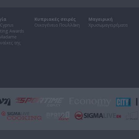
γία
Κυπριακές σειρές
Μαγειρική
Cyprus
Οικογένεια Πουλλάκη
Χρυσωμαγειρέματα
ating Awards
 Madame
ναίκες της