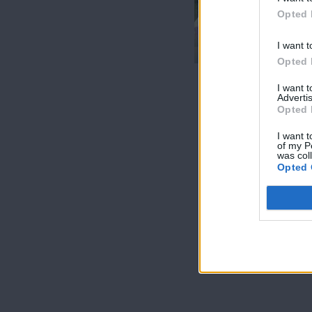
Opted 
Θα γυρίσει ο
τροχός επ.30
I want t
Opted 
I want 
Advertis
Opted 
I want t
of my P
was col
Opted 