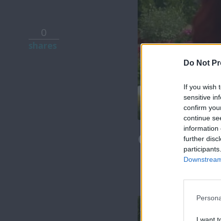
0
shares
Do Not Pr
If you wish 
sensitive in
confirm you
continue se
information 
Θα γυρίσει 
further disc
participants
Downstream 
Persona
I want t