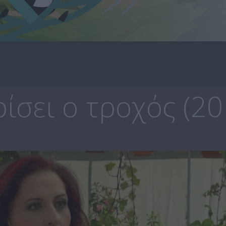
ίσει ο τροχός (20