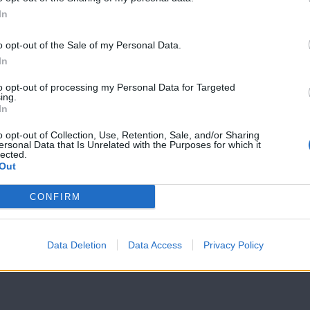
In
Θα γυρίσει ο
Θα γυρίσει ο
τροχός επ.29
τροχός επ.28
o opt-out of the Sale of my Personal Data.
In
to opt-out of processing my Personal Data for Targeted
ing.
In
o opt-out of Collection, Use, Retention, Sale, and/or Sharing
ersonal Data that Is Unrelated with the Purposes for which it
lected.
Out
CONFIRM
Data Deletion
Data Access
Privacy Policy