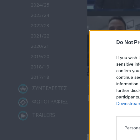
2024/25
2023/24
2022/23
2021/22
Do Not Pr
2020/21
2019/20
If you wish 
sensitive in
2018/19
confirm you
2017/18
continue se
information 
Κατέβασε το
ΣΥΝΤΕΛΕΣΤΕΣ
further disc
Ειδήσεις 13.
participants
ΦΩΤΟΓΡΑΦΙΕΣ
Downstream 
TRAILERS
Persona