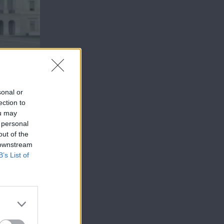
sonal or
ection to
ou may
 personal
out of the
 downstream
B’s List of