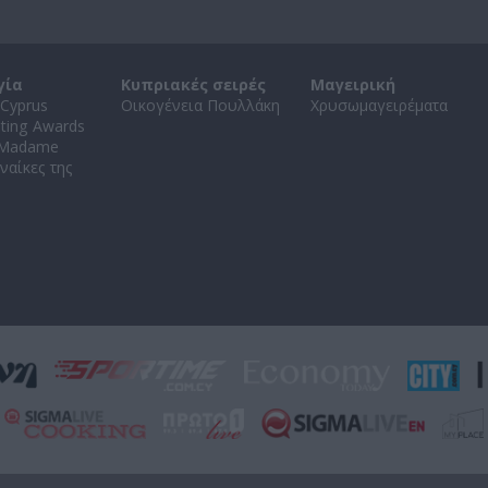
γία
Κυπριακές σειρές
Μαγειρική
Cyprus
Οικογένεια Πουλλάκη
Χρυσωμαγειρέματα
ating Awards
 Madame
ναίκες της