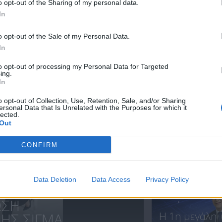
o opt-out of the Sharing of my personal data.
In
Ειδήσεις
Ειδήσεις
o opt-out of the Sale of my Personal Data.
29.08.20
28.08.20
In
to opt-out of processing my Personal Data for Targeted
ing.
In
ΝΕΑ
o opt-out of Collection, Use, Retention, Sale, and/or Sharing
ersonal Data that Is Unrelated with the Purposes for which it
lected.
Out
CONFIRM
Ολοκλήρωση
συνεργασίας..
Data Deletion
Data Access
Privacy Policy
ΩΣΗ
Η 1η μεγάλη
Σ ΣΙΓΜΑ...