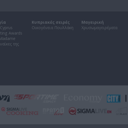
γία
Κυπριακές σειρές
Μαγειρική
Cyprus
Οικογένεια Πουλλάκη
Χρυσωμαγειρέματα
ating Awards
 Madame
ναίκες της