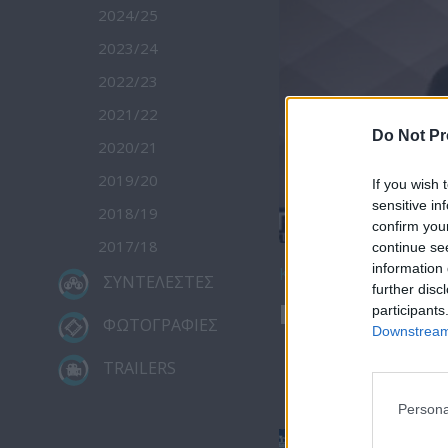
2024/25
2023/24
2022/23
2021/22
Do Not Pr
2020/21
2019/20
If you wish 
sensitive in
2018/19
confirm you
2017/18
continue se
information 
Κατέβασε το
ΣΥΝΤΕΛΕΣΤΕΣ
further disc
Ειδήσεις 22.
participants
ΦΩΤΟΓΡΑΦΙΕΣ
Downstream 
TRAILERS
Persona