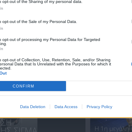
o opt-out of the Sharing of my personal data.
In
Ειδήσεις
Ειδήσεις
o opt-out of the Sale of my Personal Data.
13.09.25
12.09.25
In
to opt-out of processing my Personal Data for Targeted
ing.
In
ΝΕΑ
o opt-out of Collection, Use, Retention, Sale, and/or Sharing
ersonal Data that Is Unrelated with the Purposes for which it
lected.
Out
CONFIRM
Ολοκλήρωση
συνεργασίας..
Data Deletion
Data Access
Privacy Policy
ΩΣΗ
Η 1η μεγάλη
Σ ΣΙΓΜΑ...