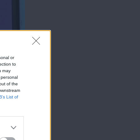
sonal or
ection to
ou may
 personal
out of the
 downstream
B’s List of