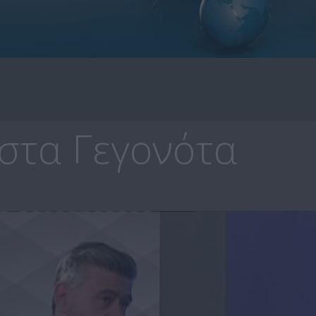
στα Γεγονότα