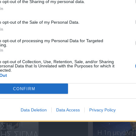
o opt-out of the Sharing of my personal data.
In
Ειδήσεις
Ειδήσεις
o opt-out of the Sale of my Personal Data.
06.08.26
05.08.26
In
to opt-out of processing my Personal Data for Targeted
ing.
In
ΝΕΑ
o opt-out of Collection, Use, Retention, Sale, and/or Sharing
ersonal Data that Is Unrelated with the Purposes for which it
lected.
Out
CONFIRM
Ολοκλήρωση
συνεργασίας..
Data Deletion
Data Access
Privacy Policy
ΩΣΗ
Η 1η μεγάλη
Σ ΣΙΓΜΑ...