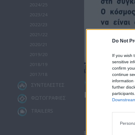
2024/25
2023/24
2022/23
2021/22
Do Not Pr
2020/21
2019/20
If you wish 
sensitive in
2018/19
confirm you
2017/18
continue se
information 
Κατέβασε το
ΣΥΝΤΕΛΕΣΤΕΣ
further disc
Ειδήσεις 13.
participants
ΦΩΤΟΓΡΑΦΙΕΣ
Downstream 
TRAILERS
Persona