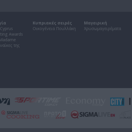
γία
Κυπριακές σειρές
Μαγειρική
Cyprus
Οικογένεια Πουλλάκη
Χρυσωμαγειρέματα
ating Awards
 Madame
ναίκες της