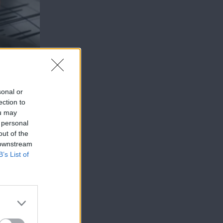
sonal or
ection to
ou may
 personal
out of the
 downstream
B’s List of