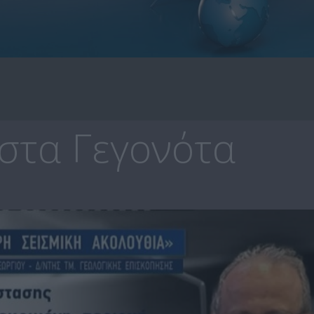
στα Γεγονότα