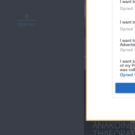
I want t
Opted 
0
Ειδήσεις
I want t
shares
07.08.26
Opted 
I want 
Advertis
Opted 
ΤΕΛΕΥΤΑΙΑ 
I want t
of my P
was col
Opted 
ΑΝΑΚΟΙΝ
ΤΗΛΕΟΡΑΣΗ