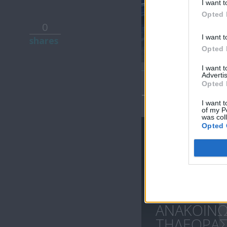
I want t
Opted 
0
Ειδήσεις
I want t
shares
06.08.26
Opted 
I want 
Advertis
Opted 
ΤΕΛΕΥΤΑΙΑ 
I want t
of my P
was col
Opted 
ΑΝΑΚΟΙΝ
ΤΗΛΕΟΡΑΣΗ