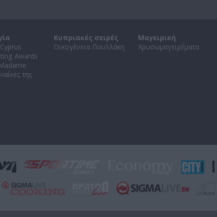
γία
Κυπριακές σειρές
Μαγειρική
Cyprus
Οικογένεια Πουλλάκη
Χρυσωμαγειρέματα
ating Awards
 Madame
ναίκες της