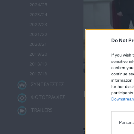
2024/25
2023/24
2022/23
2021/22
Do Not Pr
2020/21
2019/20
If you wish 
sensitive in
2018/19
confirm you
2017/18
continue se
information 
Κατέβασε το
ΣΥΝΤΕΛΕΣΤΕΣ
further disc
Ειδήσεις 01.
participants
ΦΩΤΟΓΡΑΦΙΕΣ
Downstream 
TRAILERS
Persona