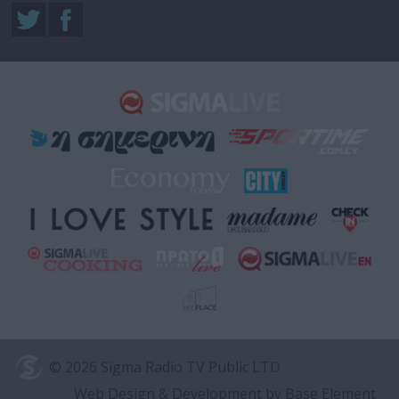
© 2026 Sigma Radio TV Public LTD
Web Design & Development
by Base Element