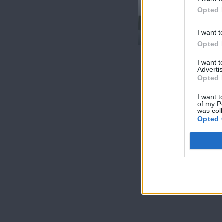
Γειτόνοι (5ος
Opted 
κύκλος) Επ.15
Τελευταίο
I want t
Opted 
I want 
Advertis
Opted 
I want t
of my P
was col
Opted 