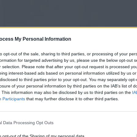
ocess My Personal Information
to opt-out of the sale, sharing to third parties, or processing of your per
formation for targeted advertising by us, please use the below opt-out s
r selection. Please note that after your opt-out request is processed y
eing interest-based ads based on personal information utilized by us or
disclosed to third parties prior to your opt-out. You may separately opt-
τόνοι (5ος κύκλος) Επ.06
losure of your personal information by third parties on the IAB’s list of
. This information may also be disclosed by us to third parties on the
IA
Participants
that may further disclose it to other third parties.
l Data Processing Opt Outs
o opt-out of the Sharing of my personal data.