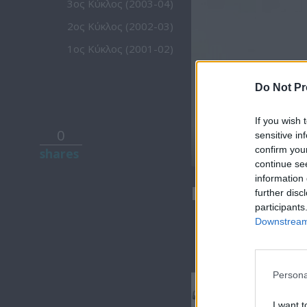
3ος Κύκλος (2003-04)
2ος Κύκλος (2002-03)
1ος Κύκλος (2001-02)
Do Not Pr
If you wish 
0
sensitive in
confirm you
shares
continue se
information 
Βουράτε Γει
further disc
participants
Downstream 
Persona
Βουράτε
I want t