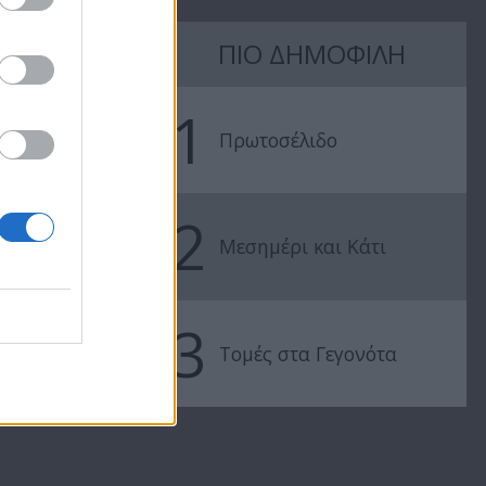
Βουράτε
Βουράτε
Γειτόνοι (5ος
Γειτόνοι (5ο
ΠΙΟ ΔΗΜΟΦΙΛΗ
κύκλος) Επ.12
κύκλος) Επ.1
1
Πρωτοσέλιδο
2
Μεσημέρι και Κάτι
3
Τομές στα Γεγονότα