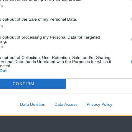
Βουράτε
Βουράτε
In
Γειτόνοι (5ος
Γειτόνοι (5ος
κύκλος) Επ.14
κύκλος) Επ.13
o opt-out of the Sale of my Personal Data.
In
to opt-out of processing my Personal Data for Targeted
ing.
In
o opt-out of Collection, Use, Retention, Sale, and/or Sharing
ersonal Data that Is Unrelated with the Purposes for which it
lected.
Out
CONFIRM
Data Deletion
Data Access
Privacy Policy