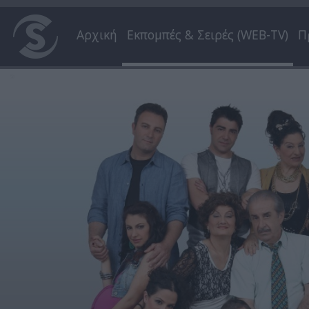
Αρχική
Εκπομπές & Σειρές (WEB-TV)
Π