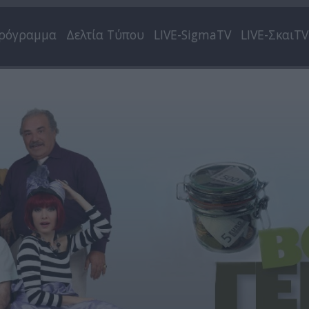
ρόγραμμα
Δελτία Τύπου
LIVE-SigmaTV
LIVE-ΣκαιTV