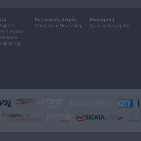
γία
Κυπριακές σειρές
Μαγειρική
Cyprus
Οικογένεια Πουλλάκη
Χρυσωμαγειρέματα
ating Awards
 Madame
ναίκες της