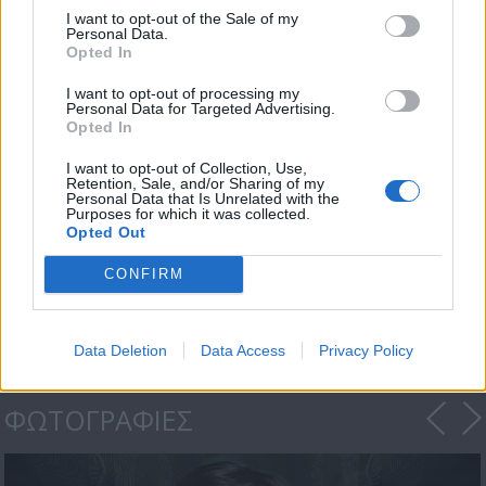
μέρες...
I want to opt-out of the Sale of my
Personal Data.
Opted In
I want to opt-out of processing my
Personal Data for Targeted Advertising.
Opted In
I want to opt-out of Collection, Use,
Retention, Sale, and/or Sharing of my
Personal Data that Is Unrelated with the
Purposes for which it was collected.
Opted Out
Καταιγίδα Δευτέρα
με...
CONFIRM
Data Deletion
Data Access
Privacy Policy
ΦΩΤΟΓΡΑΦΙΕΣ