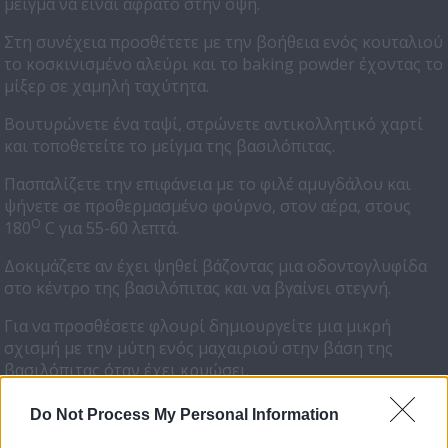
μείγμα να είναι αφράτο στην όψη.
Στη συνέχεια προσθέτετε με την βοήθεια ενός κουταλιού
το κοσκινισμένο αλεύρι και το baking powder έχοντας το
μίξερ σε χαμηλή ταχύτητα.
Βουτυρώνετε ένα ταψί, στρώνετε αντικολλητικό χαρτί
και τοποθετείτε το μείγμα της βασιλόπιτας.
Πασπαλίζετε την επιφάνεια με το φιλέ αμυγδάλου και
ψήνετε σε προθερμασμένο φούρνο, στον αέρα, στους
Ο
180
C για 55-60 λεπτά.
Δοκιμάζετε αν έχει ψηθεί βάζοντας μια οδοντογλυφίδα
στο κέντρο της βασιλόπιτας και να βγαίνει στεγνή.
Για να προσθέσετε φλουρί δημιουργείτε μια μικρή
σχισμή με την μύτη ενός μαχαιριού στην βάση της
βασιλόπιτας όταν έχει κρυώσει.
Do Not Process My Personal Information
ΠΡΟΗΓΟΥΜΕΝΟ
ΕΠΟΜΕΝΟ