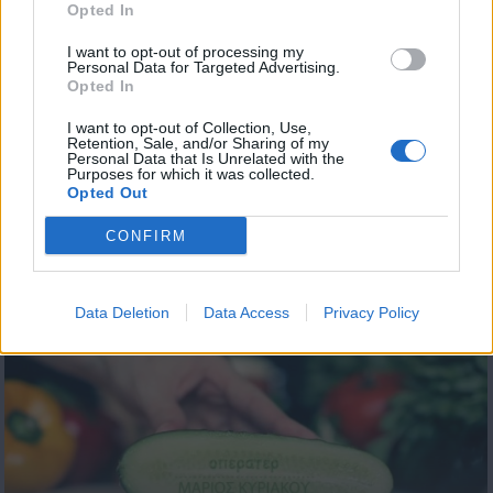
Opted In
I want to opt-out of processing my
Personal Data for Targeted Advertising.
Opted In
I want to opt-out of Collection, Use,
Retention, Sale, and/or Sharing of my
Personal Data that Is Unrelated with the
Purposes for which it was collected.
Opted Out
Κόκκινο ποδήλατο εκπ.83
CONFIRM
Πόλις
Data Deletion
Data Access
Privacy Policy