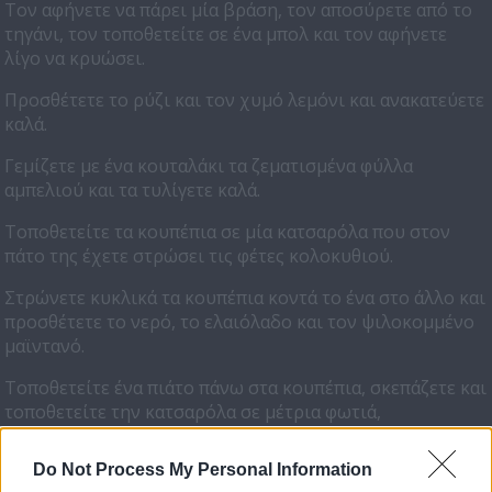
Τον αφήνετε να πάρει μία βράση, τον αποσύρετε από το
τηγάνι, τον τοποθετείτε σε ένα μπολ και τον αφήνετε
λίγο να κρυώσει.
Προσθέτετε το ρύζι και τον χυμό λεμόνι και ανακατεύετε
καλά.
Γεμίζετε με ένα κουταλάκι τα ζεματισμένα φύλλα
αμπελιού και τα τυλίγετε καλά.
Τοποθετείτε τα κουπέπια σε μία κατσαρόλα που στον
πάτο της έχετε στρώσει τις φέτες κολοκυθιού.
Στρώνετε κυκλικά τα κουπέπια κοντά το ένα στο άλλο και
προσθέτετε το νερό, το ελαιόλαδο και τον ψιλοκομμένο
μαϊντανό.
Τοποθετείτε ένα πιάτο πάνω στα κουπέπια, σκεπάζετε και
τοποθετείτε την κατσαρόλα σε μέτρια φωτιά,
σιγοβράζοντας το φαγητό για 30-35 λεπτά.
Do Not Process My Personal Information