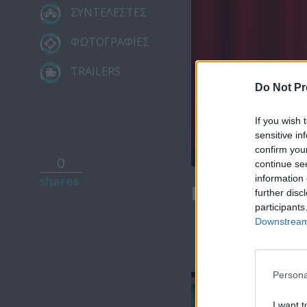
ΣΥΝΤΕΛΕΣΤΕΣ
ΦΩΤΟΓΡΑΦΙΕΣ
TRAILERS
Do Not Pr
If you wish 
sensitive in
confirm you
0
continue se
information 
shares
Πρίγκιπας Β
further disc
participants
Downstream 
Persona
I want t