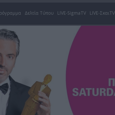
ρόγραμμα
Δελτία Τύπου
LIVE-SigmaTV
LIVE-ΣκαιTV