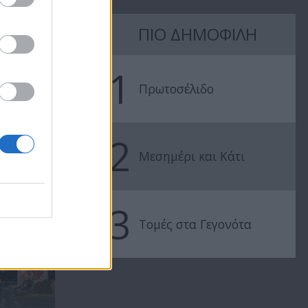
Πρίγκιπας Β'
Πρίγκιπας Β'
ΠΙΟ ΔΗΜΟΦΙΛΗ
εκπ 15
εκπ 14
1
Πρωτοσέλιδο
2
Μεσημέρι και Κάτι
3
Τομές στα Γεγονότα
Πρίγκιπας - Δευτέρα 15
& Τρίτη 16...