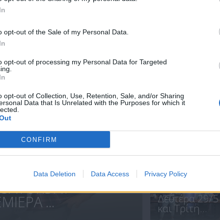
In
Πρίγκιπας Β'
Πρίγκιπας Β'
εκπ 17
εκπ 16
o opt-out of the Sale of my Personal Data.
In
to opt-out of processing my Personal Data for Targeted
ing.
ΝΕΑ
In
o opt-out of Collection, Use, Retention, Sale, and/or Sharing
ersonal Data that Is Unrelated with the Purposes for which it
lected.
Out
Πρίγκιπας -
CONFIRM
Δευτέρα 12...
Data Deletion
Data Access
Privacy Policy
Σ SATURDAY
Δευτέρα 29/5
ΙΕΡΑ ...
και Τρίτη...