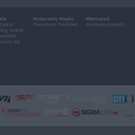
γία
Κυπριακές σειρές
Μαγειρική
Cyprus
Οικογένεια Πουλλάκη
Χρυσωμαγειρέματα
ating Awards
 Madame
ναίκες της