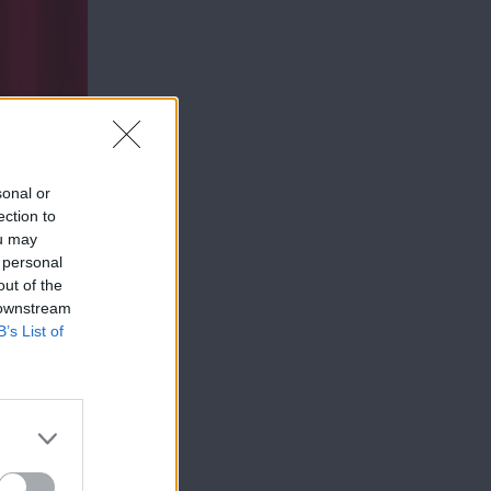
sonal or
ection to
ou may
 personal
out of the
 downstream
B’s List of