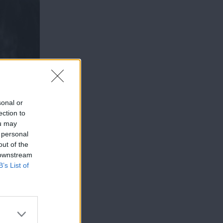
sonal or
ection to
ou may
 personal
out of the
 downstream
B’s List of