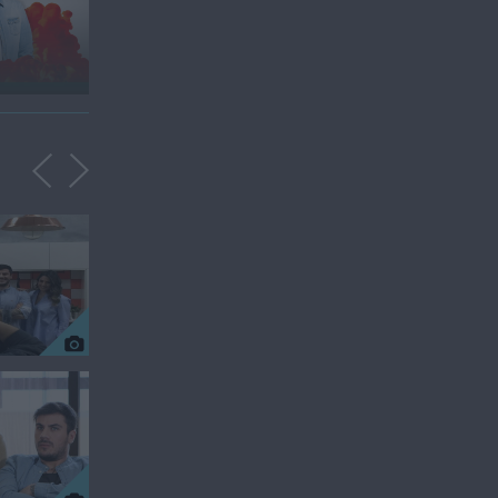
Διάσκεψη τύπου της
εκπομπής «Μια...