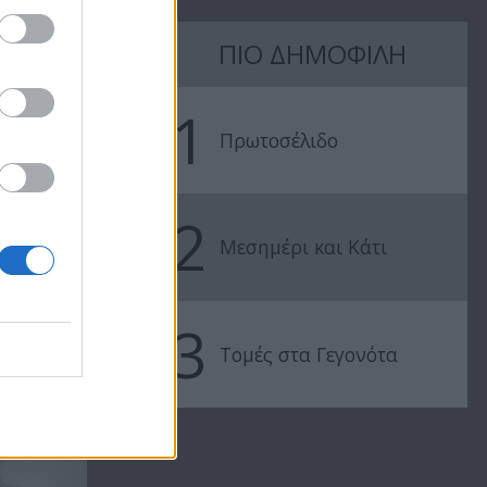
ΠΙΟ ΔΗΜΟΦΙΛΗ
Μια Βαλίτσα
Μια Βαλίτσα
1
Γεύσεις Β εκπ
Γεύσεις Β εκ
Πρωτοσέλιδο
111
110
2
Μεσημέρι και Κάτι
3
Τομές στα Γεγονότα