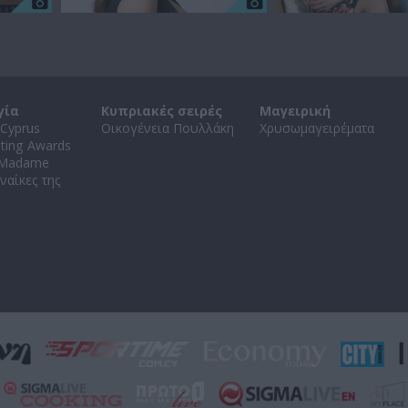
γία
Κυπριακές σειρές
Μαγειρική
Cyprus
Οικογένεια Πουλλάκη
Χρυσωμαγειρέματα
ating Awards
 Madame
ναίκες της