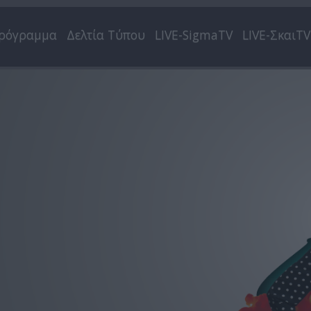
ρόγραμμα
Δελτία Τύπου
LIVE-SigmaTV
LIVE-ΣκαιTV