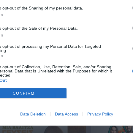
o opt-out of the Sharing of my personal data.
In
Μια Βαλίτσα
Μια Βαλίτσα
o opt-out of the Sale of my Personal Data.
Γεύσεις Β εκπ
Γεύσεις Β εκπ
In
113
112
to opt-out of processing my Personal Data for Targeted
ing.
In
o opt-out of Collection, Use, Retention, Sale, and/or Sharing
ΝΕΑ
ersonal Data that Is Unrelated with the Purposes for which it
lected.
Out
CONFIRM
Ενημερωτικά
Δελτία 2018
Data Deletion
Data Access
Privacy Policy