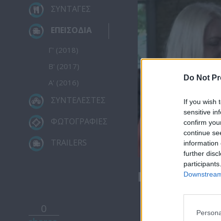
ΣΥΝΤΑΓΕΣ
ΕΠΕΙΣΟΔΙΑ
Γ' (2018)
Β' (2017)
Do Not Pr
Α' (2016)
ΣΥΝΤΕΛΕΣΤΕΣ
If you wish 
sensitive in
ΦΩΤΟΓΡΑΦΙΕΣ
confirm you
continue se
TRAILERS
information 
further disc
participants
Μια Βαλίτσα
Downstream 
0
Persona