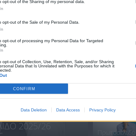
o opt-out of the Sharing of my personal data.
In
Πρωτοσέλιδο
Πρωτοσέλιδο
o opt-out of the Sale of my Personal Data.
16.07.20
15.07.20
In
to opt-out of processing my Personal Data for Targeted
ing.
In
ΝΕΑ
o opt-out of Collection, Use, Retention, Sale, and/or Sharing
ersonal Data that Is Unrelated with the Purposes for which it
lected.
Out
CONFIRM
Πρεμιέρα
Πρωτοσέλιδο.
Data Deletion
Data Access
Privacy Policy
ΙΔΟ 2025/26
Πρωτοσέλιδο
...