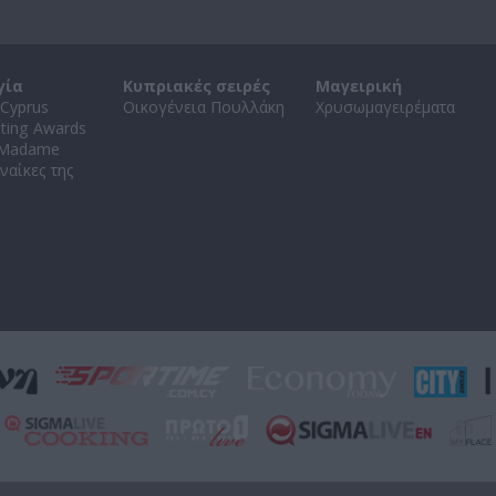
γία
Κυπριακές σειρές
Μαγειρική
Cyprus
Οικογένεια Πουλλάκη
Χρυσωμαγειρέματα
ating Awards
 Madame
ναίκες της