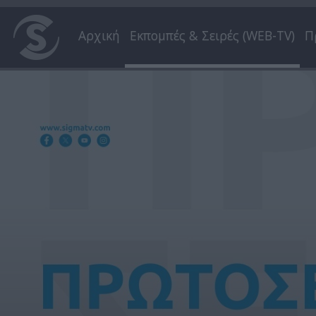
Αρχική
Εκπομπές & Σειρές (WEB-TV)
Π