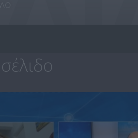
σέλιδο