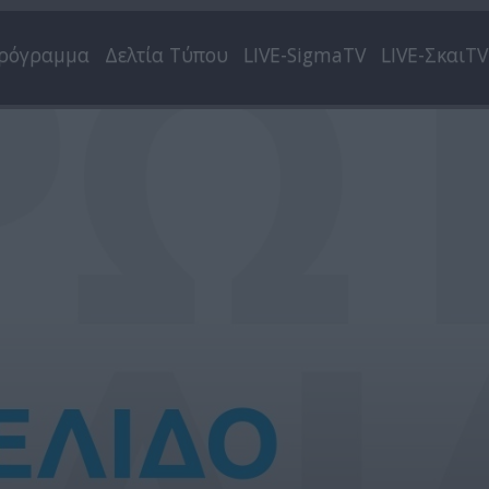
ρόγραμμα
Δελτία Τύπου
LIVE-SigmaTV
LIVE-ΣκαιTV