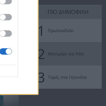
ΠΙΟ ΔΗΜΟΦΙΛΗ
Πρωτοσέλιδο
Πρωτοσέλιδ
14.07.20
13.07.20
1
Πρωτοσέλιδο
2
Μεσημέρι και Κάτι
3
..
Τομές στα Γεγονότα
Οι τηλεθεατές επέλεξαν!