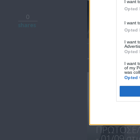
I want t
Opted 
0
Πρωτοσέλιδο
I want t
shares
17.07.20
Opted 
I want 
Advertis
Opted 
ΤΕΛΕΥΤΑΙΑ 
I want t
of my P
was col
Opted 
ΠΡΩΤΟΣΕΛ
- 01/09 στις