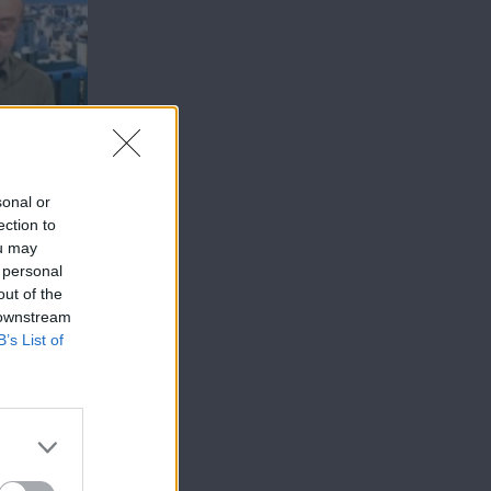
sonal or
ection to
ou may
 personal
out of the
 downstream
B’s List of