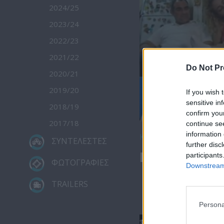
2024/25
2023/24
2022/23
2021/22
Do Not Pr
2020/21
2019/20
If you wish 
sensitive in
2018/19
confirm you
2017/18
continue se
information 
Κατέβασε το
ΣΥΝΤΕΛΕΣΤΕΣ
further disc
Πρωτοσέλιδο
participants
ΦΩΤΟΓΡΑΦΙΕΣ
Downstream 
TRAILERS
Persona