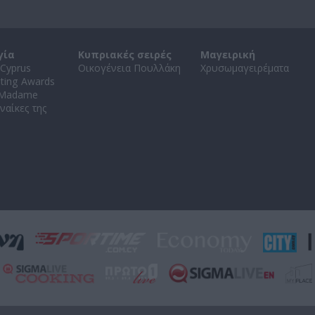
γία
Κυπριακές σειρές
Μαγειρική
Cyprus
Οικογένεια Πουλλάκη
Χρυσωμαγειρέματα
ating Awards
 Madame
ναίκες της