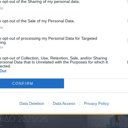
o opt-out of the Sharing of my personal data.
In
Πρωτοσέλιδο
Πρωτοσέλιδο
o opt-out of the Sale of my Personal Data.
15.07.21
14.07.21
In
to opt-out of processing my Personal Data for Targeted
ing.
In
ΝΕΑ
o opt-out of Collection, Use, Retention, Sale, and/or Sharing
ersonal Data that Is Unrelated with the Purposes for which it
lected.
Out
CONFIRM
Πρεμιέρα
Πρωτοσέλιδο.
Data Deletion
Data Access
Privacy Policy
ΙΔΟ 2025/26
Πρωτοσέλιδο
...