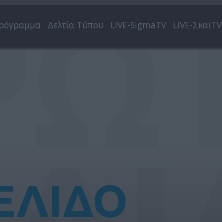
ρόγραμμα
Δελτία Τύπου
LIVE-SigmaTV
LIVE-ΣκαιTV