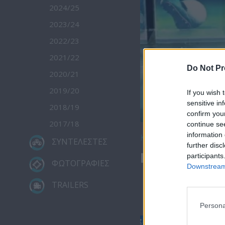
2024/25
2023/24
2022/23
2021/22
Do Not Pr
2020/21
2019/20
If you wish 
sensitive in
2018/19
confirm you
2017/18
continue se
information 
Κατέβασε το
ΣΥΝΤΕΛΕΣΤΕΣ
further disc
Πρωτοσέλιδο
participants
ΦΩΤΟΓΡΑΦΙΕΣ
Downstream 
TRAILERS
Persona