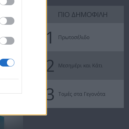
ΠΙΟ ΔΗΜΟΦΙΛΗ
Πρωτοσέλιδο
Πρωτοσέλιδ
13.07.21
12.07.21
1
Πρωτοσέλιδο
2
Μεσημέρι και Κάτι
3
..
Τομές στα Γεγονότα
Οι τηλεθεατές επέλεξαν!