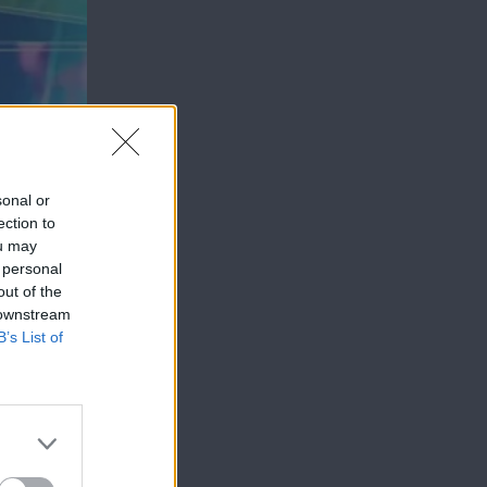
sonal or
ection to
ou may
 personal
out of the
 downstream
B’s List of