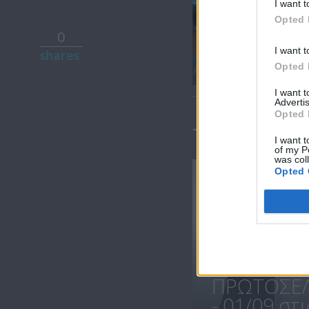
I want t
Opted 
0
Πρωτοσέλιδο
I want t
shares
16.07.21
Opted 
I want 
Advertis
Opted 
ΤΕΛΕΥΤΑΙΑ 
I want t
of my P
was col
Opted 
ΠΡΩΤΟΣΕΛ
- 01/09 στις