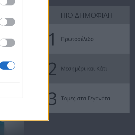
ΠΙΟ ΔΗΜΟΦΙΛΗ
Πρωτοσέλιδο
Πρωτοσέλιδ
15.07.25
14.07.25
1
Πρωτοσέλιδο
2
Μεσημέρι και Κάτι
3
..
Τομές στα Γεγονότα
Οι τηλεθεατές επέλεξαν!