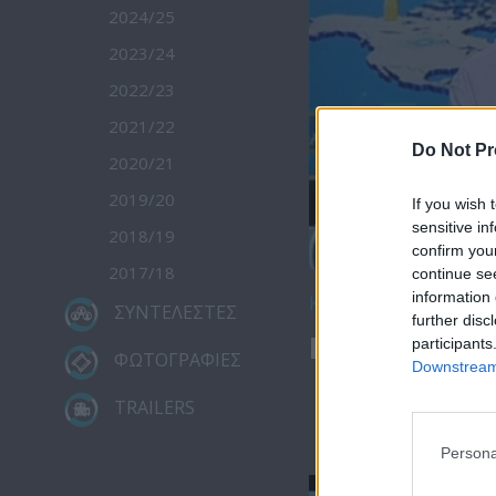
2024/25
2023/24
2022/23
2021/22
Do Not Pr
2020/21
2019/20
If you wish 
sensitive in
2018/19
confirm you
2017/18
continue se
information 
Κατέβασε το
ΣΥΝΤΕΛΕΣΤΕΣ
further disc
Πρωτοσέλιδο
participants
ΦΩΤΟΓΡΑΦΙΕΣ
Downstream 
TRAILERS
Persona