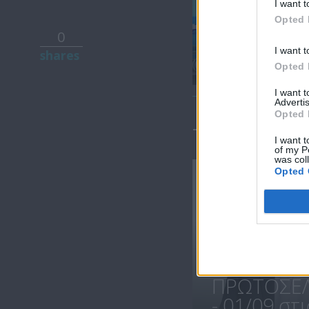
I want t
Opted 
0
Πρωτοσέλιδο
I want t
shares
18.07.25
Opted 
I want 
Advertis
Opted 
ΤΕΛΕΥΤΑΙΑ 
I want t
of my P
was col
Opted 
ΠΡΩΤΟΣΕΛ
- 01/09 στις