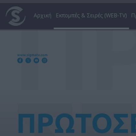
Αρχική
Εκπομπές & Σειρές (WEB-TV)
Π