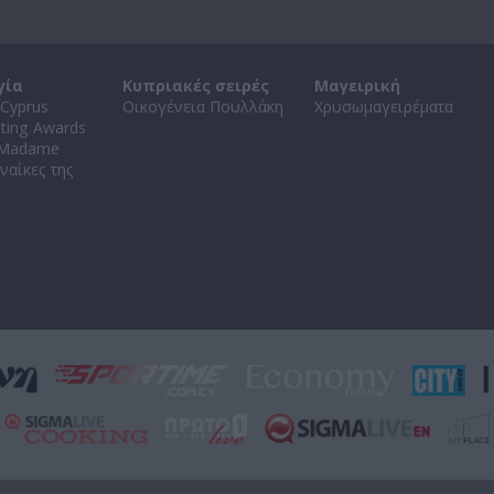
γία
Κυπριακές σειρές
Μαγειρική
Cyprus
Οικογένεια Πουλλάκη
Χρυσωμαγειρέματα
ating Awards
 Madame
ναίκες της