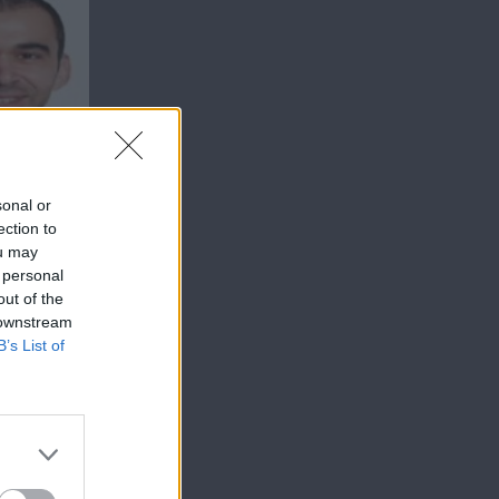
sonal or
ection to
ou may
 personal
out of the
 downstream
B’s List of