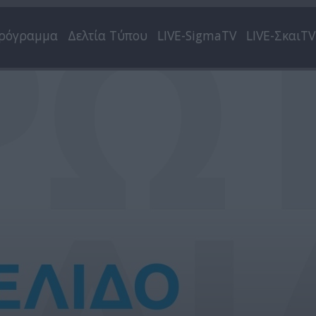
ρόγραμμα
Δελτία Τύπου
LIVE-SigmaTV
LIVE-ΣκαιTV