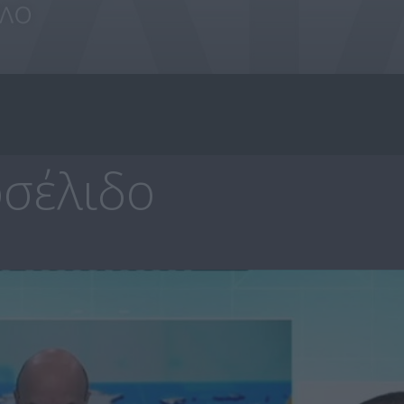
σέλιδο