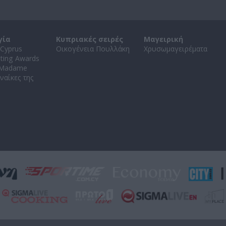
γία
Κυπριακές σειρές
Μαγειρική
Cyprus
Οικογένεια Πουλλάκη
Χρυσωμαγειρέματα
ating Awards
 Madame
ναίκες της