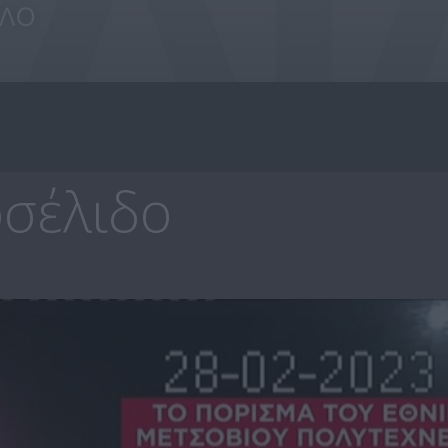
σέλιδο