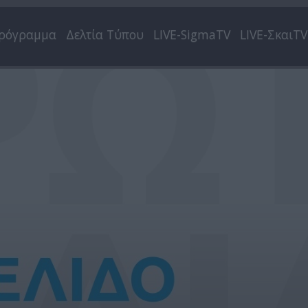
ρόγραμμα
Δελτία Τύπου
LIVE-SigmaTV
LIVE-ΣκαιTV