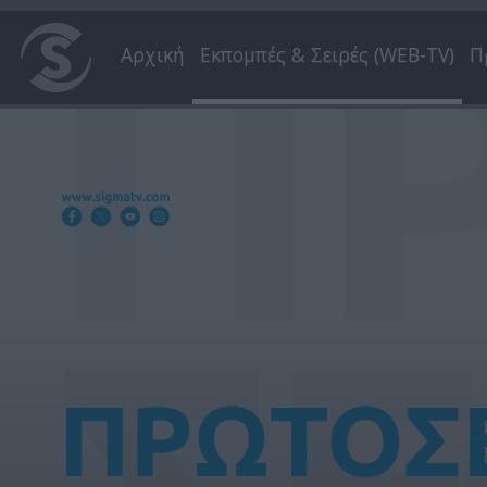
Αρχική
Εκπομπές & Σειρές (WEB-TV)
Π