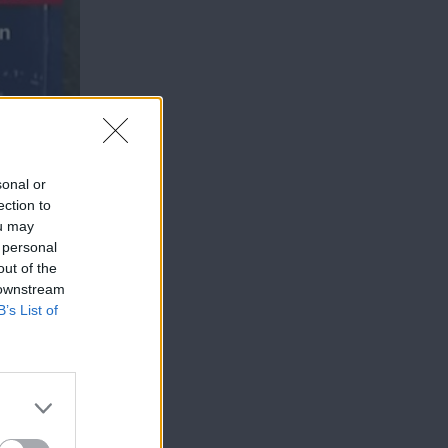
sonal or
ection to
ou may
 personal
out of the
 downstream
B’s List of