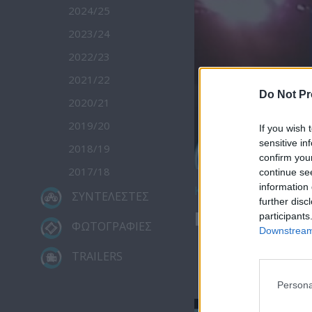
2024/25
2023/24
2022/23
2021/22
Do Not Pr
2020/21
2019/20
If you wish 
sensitive in
2018/19
confirm you
2017/18
continue se
information 
Κατέβασε το
ΣΥΝΤΕΛΕΣΤΕΣ
further disc
Πρωτοσέλιδο
participants
ΦΩΤΟΓΡΑΦΙΕΣ
Downstream 
TRAILERS
Persona