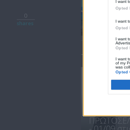
I want t
Opted 
0
Πρωτοσέλιδο
I want t
shares
18.07.25
Opted 
I want 
Advertis
Opted 
ΤΕΛΕΥΤΑΙΑ 
I want t
of my P
was col
Opted 
ΠΡΩΤΟΣΕΛ
- 01/09 στις