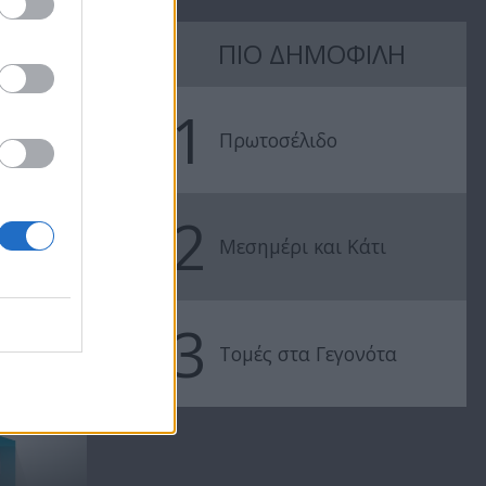
ΠΙΟ ΔΗΜΟΦΙΛΗ
Πρωτοσέλιδο
Πρωτοσέλιδ
15.07.25
14.07.25
1
Πρωτοσέλιδο
2
Μεσημέρι και Κάτι
3
..
Τομές στα Γεγονότα
Οι τηλεθεατές επέλεξαν!