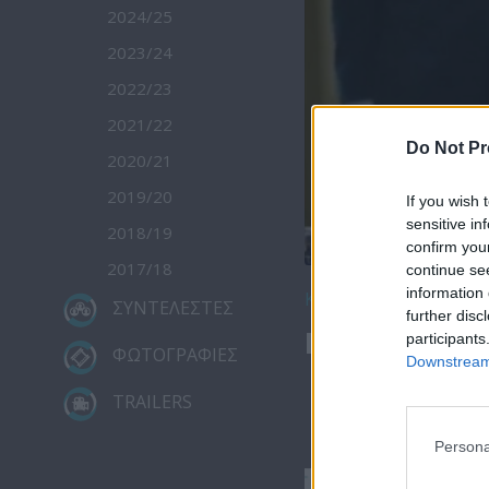
2024/25
2023/24
2022/23
2021/22
Do Not Pr
2020/21
2019/20
If you wish 
sensitive in
2018/19
confirm you
2017/18
continue se
information 
Κατέβασε το
ΣΥΝΤΕΛΕΣΤΕΣ
further disc
Ειδήσεις 25.
participants
ΦΩΤΟΓΡΑΦΙΕΣ
Downstream 
TRAILERS
Persona