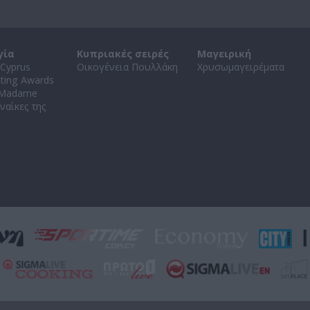
γία
Κυπριακές σειρές
Μαγειρική
Cyprus
Οικογένεια Πουλλάκη
Χρυσωμαγειρέματα
ating Awards
 Madame
ναίκες της