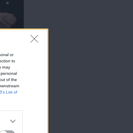
sonal or
ection to
ou may
 personal
out of the
 downstream
B’s List of