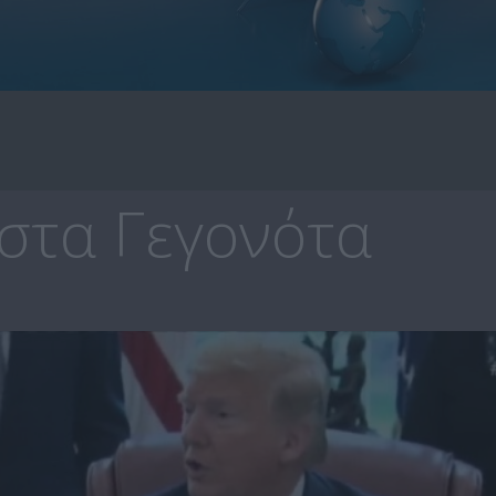
στα Γεγονότα