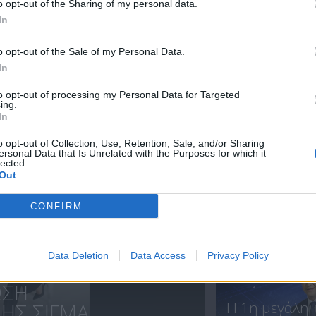
o opt-out of the Sharing of my personal data.
In
Ειδήσεις
Ειδήσεις
o opt-out of the Sale of my Personal Data.
29.08.20
28.08.20
In
to opt-out of processing my Personal Data for Targeted
ing.
In
ΝΕΑ
o opt-out of Collection, Use, Retention, Sale, and/or Sharing
ersonal Data that Is Unrelated with the Purposes for which it
lected.
Out
CONFIRM
Ολοκλήρωση
συνεργασίας..
Data Deletion
Data Access
Privacy Policy
ΩΣΗ
Η 1η μεγάλη
Σ ΣΙΓΜΑ...