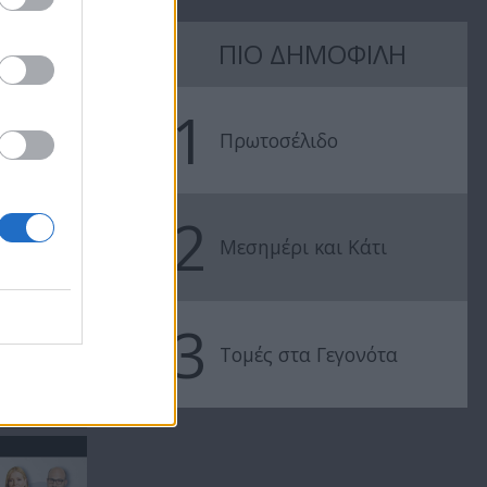
Χωρίς
Χωρίς
ΠΙΟ ΔΗΜΟΦΙΛΗ
Περιστροφές
Περιστροφέ
 Η
21.05.26 (ΕΔΕΚ,
18.05.26 (Το
1
ΔΗΠΑ,
κρίσιμο deb
Πρωτοσέλιδο
ΟΙΚΟΛΟΓΟΙ...
των...
2
Μεσημέρι και Κάτι
3
Τομές στα Γεγονότα
..