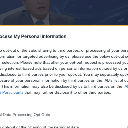
ocess My Personal Information
to opt-out of the sale, sharing to third parties, or processing of your per
formation for targeted advertising by us, please use the below opt-out s
r selection. Please note that after your opt-out request is processed y
eing interest-based ads based on personal information utilized by us or
disclosed to third parties prior to your opt-out. You may separately opt-
losure of your personal information by third parties on the IAB’s list of
. This information may also be disclosed by us to third parties on the
IA
τροφές 27.04.26 (Ο Πρόεδρος το
Participants
that may further disclose it to other third parties.
ος Χρίστου)
l Data Processing Opt Outs
o opt-out of the Sharing of my personal data.