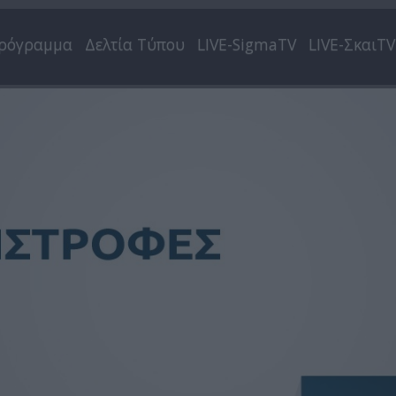
ρόγραμμα
Δελτία Τύπου
LIVE-SigmaTV
LIVE-ΣκαιTV