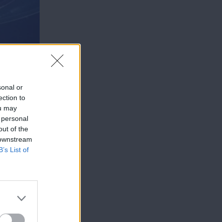
sonal or
ection to
ou may
 personal
out of the
 downstream
B’s List of
υ