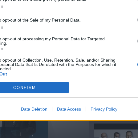
In
Βουλευτικές
Βουλευτικές
o opt-out of the Sale of my Personal Data.
εκλογές 2026 - Η
εκλογές 2026 -
In
Μάχη της
Μάχη της
to opt-out of processing my Personal Data for Targeted
Κάλπης...
Κάλπης...
ing.
In
o opt-out of Collection, Use, Retention, Sale, and/or Sharing
ersonal Data that Is Unrelated with the Purposes for which it
ΝΕΑ
lected.
Out
CONFIRM
«Χωρίς
Περιστροφές».
Data Deletion
Data Access
Privacy Policy