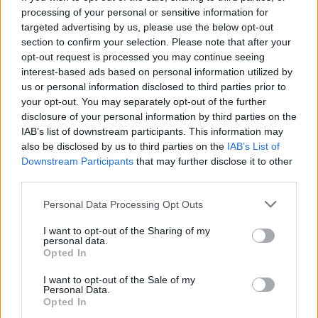
processing of your personal or sensitive information for
targeted advertising by us, please use the below opt-out
section to confirm your selection. Please note that after your
Βουλευτικές εκλογές 2026 -
opt-out request is processed you may continue seeing
Η Μάχη της Κάλπης
interest-based ads based on personal information utilized by
us or personal information disclosed to third parties prior to
(24.05.26 Μέρος Α)
your opt-out. You may separately opt-out of the further
disclosure of your personal information by third parties on the
IAB’s list of downstream participants. This information may
also be disclosed by us to third parties on the
IAB’s List of
Downstream Participants
that may further disclose it to other
third parties.
Personal Data Processing Opt Outs
I want to opt-out of the Sharing of my
personal data.
Χωρίς Περιστροφές 21.05.26
Opted In
(ΕΔΕΚ, ΔΗΠΑ, ΟΙΚΟΛΟΓΟΙ και
I want to opt-out of the Sale of my
Personal Data.
VOLT)
Opted In