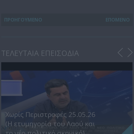
ΠΡΟΗΓΟΥΜΕΝΟ
ΕΠΟΜΕΝΟ
ΤΕΛΕΥΤΑΙΑ ΕΠΕΙΣΟΔΙΑ
Χωρίς Περιστροφές 25.05.26
(Η ετυμηγορία του Λαού και
το νέο πολιτικό σκηνικό)