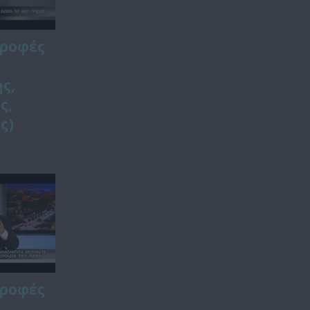
τροφές
ς,
ς,
ς)
τροφές