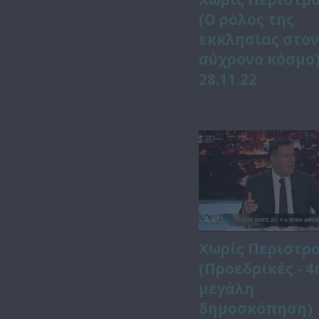
(Ο ρόλος της
εκκλησίας στο
σύχρονο κόσμο
28.11.22
Χωρίς Περιστρ
(Προεδρικές - 4
μεγάλη
δημοσκόπηση)