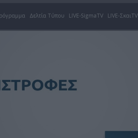
ρόγραμμα
Δελτία Τύπου
LIVE-SigmaTV
LIVE-ΣκαιTV