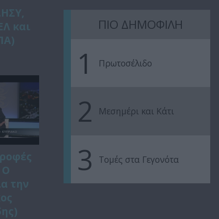
ΔΗΣΥ,
ΠΙΟ ΔΗΜΟΦΙΛΗ
ΕΛ και
ΠΑ)
1
Πρωτοσέλιδο
2
Μεσημέρι και Κάτι
3
τροφές
Τομές στα Γεγονότα
 Ο
α την
κος
ης)