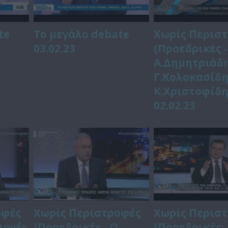
te
Το μεγάλο debate
Χωρίς Περισ
03.02.23
(Προεδρικές -
Α.Δημητριάδη
Γ.Κολοκασίδη
Κ.Χριστοφίδη
02.02.23
οφές
Χωρίς Περιστροφές
Χωρίς Περισ
λογές
(Προεδρικές - Ο
(Προεδρικές: