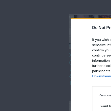
Do Not Pr
If you wish 
sensitive in
confirm you
Χωρίς Περιστρ
continue se
information 
(Προεδρικές - 5
further disc
μεγάλη
participants
δημοσκόπηση)
Downstream 
19.12.22
Persona
I want t