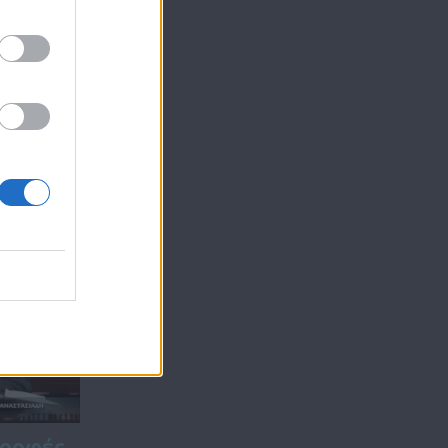
bate
τροφές