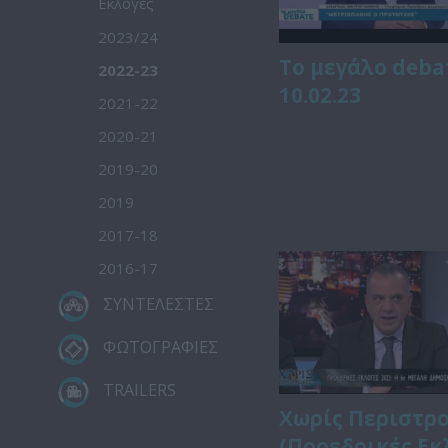
Εκλογές
2023/24
Το μεγάλο deba
2022-23
10.02.23
2021-22
2020-21
2019-20
2019
2017-18
2016-17
ΣΥΝΤΕΛΕΣΤΕΣ
ΦΩΤΟΓΡΑΦΙΕΣ
TRAILERS
Χωρίς Περιστρ
(Προεδρικές Εκ