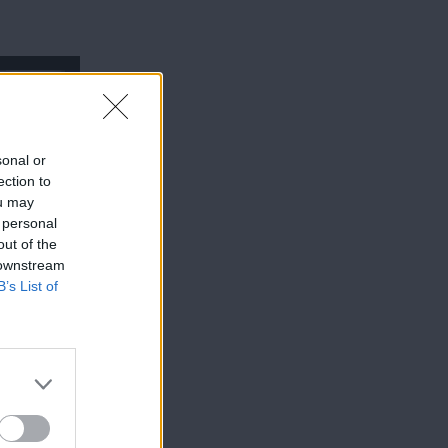
sonal or
ection to
ou may
τροφές
 personal
out of the
ικές -
 downstream
της
B’s List of
ίας)