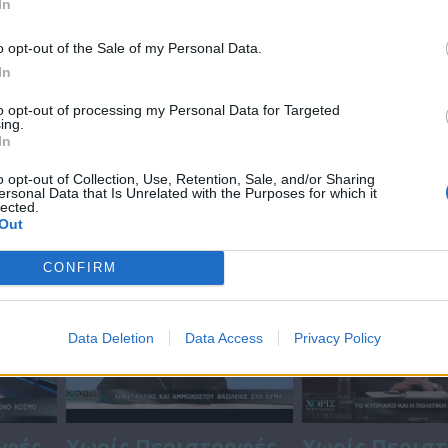
In
o opt-out of the Sale of my Personal Data.
In
to opt-out of processing my Personal Data for Targeted
οφές
Χωρίς Περιστροφές
Το μεγάλο de
ing.
In
ές -
(Αρχιεπισκοπικές -
01.12.22
Ο Μητροπολίτης
o opt-out of Collection, Use, Retention, Sale, and/or Sharing
ersonal Data that Is Unrelated with the Purposes for which it
Λεμεσού, Αθανάσιος)
lected.
Out
05.12.22
CONFIRM
Data Deletion
Data Access
Privacy Policy
οφές
Χωρίς Περιστροφές
Χωρίς Περισ