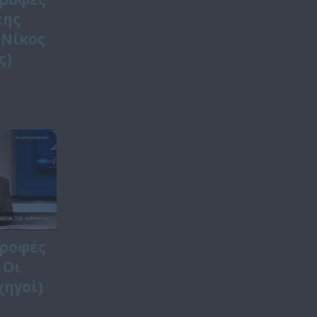
της
 Νίκος
ς)
τροφές
 Οι
χηγοί)