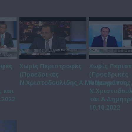
οφές
Χωρίς Περιστροφές
Χωρίς Περισ
(Προεδρικές-
(Προεδρικές -
Ν.Χριστοδουλίδης,Α.Μαυρογιάννης,
Α.Νεοφύτου,
 και
Ν.Χριστοδου
.2022
και Α.Δημητρ
10.10.2022