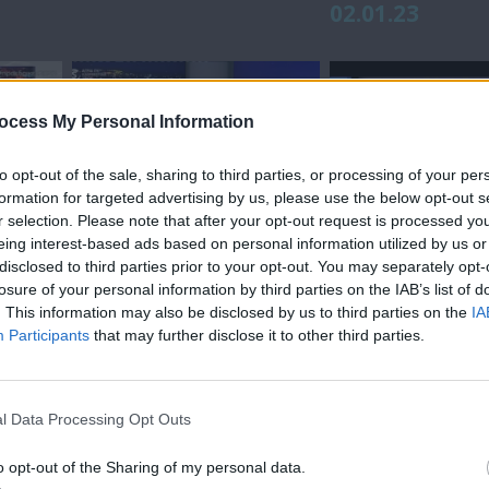
02.01.23
ocess My Personal Information
to opt-out of the sale, sharing to third parties, or processing of your per
formation for targeted advertising by us, please use the below opt-out s
r selection. Please note that after your opt-out request is processed y
οφές
Χωρίς Περιστροφές
Χωρίς Περισ
eing interest-based ads based on personal information utilized by us or
disclosed to third parties prior to your opt-out. You may separately opt-
η
(Αρχιεπισκοπικές -
(Αρχιεπισκοπ
losure of your personal information by third parties on the IAB’s list of
Ο Μητροπολίτης
Ο Μητροπολί
. This information may also be disclosed by us to third parties on the
IA
Πάφου, Γεώργιος)
Ταμασού και
Participants
that may further disclose it to other third parties.
12.12.22
Ορεινής, Ησα
08.12.22
l Data Processing Opt Outs
o opt-out of the Sharing of my personal data.