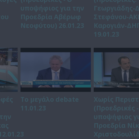
υποψήφιος για την
Γεωργιάδης-
του
Προεδρία Αβέρωφ
Στεφάνου-ΑΚ
Νεοφύτου) 26.01.23
Καρογιάν-ΔΗ
19.01.23
οφές
Το μεγάλο debate
Χωρίς Περισ
11.01.23
(Προεδρικές -
την
υποψήφιος γι
έας
Προεδρία Νί
2.01.23
Χριστοδουλίδ