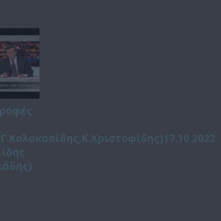
τροφές
Γ.Κολοκασίδης,Κ.Χριστοφίδης)17.10.2022
λίδης
ιάδης)