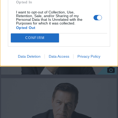
ΦΩΤΟΓΡΑΦΙΕΣ
Opted In
I want to opt-out of Collection, Use,
Retention, Sale, and/or Sharing of my
Personal Data that Is Unrelated with the
Purposes for which it was collected.
Opted Out
CONFIRM
Data Deletion
Data Access
Privacy Policy