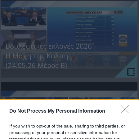
Βουλευτικές εκλογές 2026 -
Η Μάχη της Κάλπης
(24.05.26 Μέρος Β)
Do Not Process My Personal Information
If you wish to opt-out of the sale, sharing to third parties, or
processing of your personal or sensitive information for
Βουλευτικές εκλογές 2026 -
targeted advertising by us, please use the below opt-out