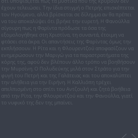
ότι υποψιάζεται πως τα μυστικά που της κρύβουν δεν
έχουν τελειώσει. Την ίδια στιγμή ο Πετρής επισκέπτεται
τον Ηγούμενο, αλλά βρίσκεται σε δίλημμα αν θα πρέπει
να του αποκαλύψει ότι βρήκε την ευρετή. Η Φανούλλα
σίγουρη πως η Φαρίντα πρόδωσε τα όσα της
εξομολογήθηκε στη Χριστίνα, τη συναντά, έτοιμη να
φτάσει στα άκρα. Οι απαντήσεις της Φαρίντας όμως την
εκπλήσσουν. Η Ρίτα και η Φλουρεντζού αποφασίζουν να
ενημερώσουν την Μαριγώ για τα παραστρατήματα της
κόρης της, αφού δεν βλέπουν άλλο τρόπο να βοηθήσουν
την Μυρσίνη. Ο Πολυδεύκης μιλά στον Στράτο για την
φυγή του Πετρή και της Γαλάτειας και του αποκαλύπτει
την αλήθεια για την Ειρήνη. Η Καλλιόπη τρέχει
απελπισμένη στο σπίτι του Αντζουλή και ζητά βοήθεια
από την Ρίτα, την Φλουρεντζού και την Φανούλλα, γιατί
το νυφικό της δεν της μπαίνει.