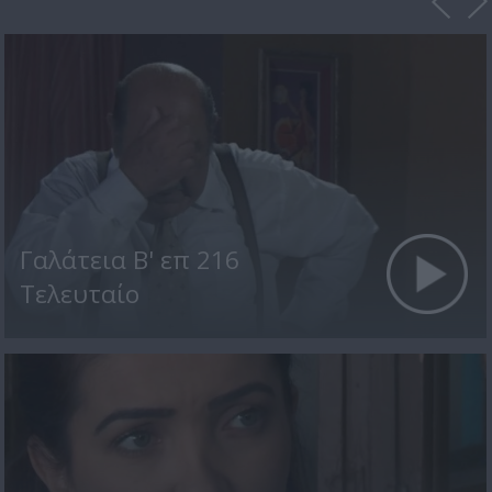
Γαλάτεια Β' επ 216
Τελευταίο