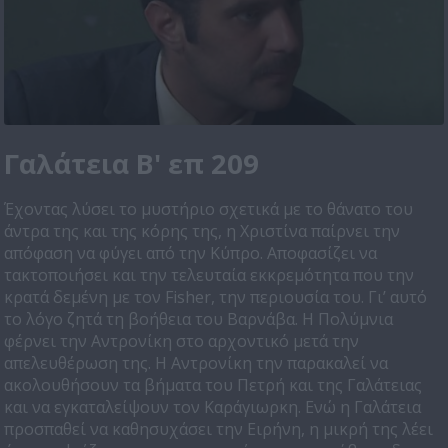
Γαλάτεια Β' επ 209
Έχοντας λύσει το μυστήριο σχετικά με το θάνατο του
άντρα της και της κόρης της, η Χριστίνα παίρνει την
απόφαση να φύγει από την Κύπρο. Αποφασίζει να
τακτοποιήσει και την τελευταία εκκρεμότητα που την
κρατά δεμένη με τον Fisher, την περιουσία του. Γι’ αυτό
το λόγο ζητά τη βοήθεια του Βαρνάβα. Η Πολύμνια
φέρνει την Αντρονίκη στο αρχοντικό μετά την
απελευθέρωση της. Η Αντρονίκη την παρακαλεί να
ακολουθήσουν τα βήματα του Πετρή και της Γαλάτειας
και να εγκαταλείψουν τον Καράγιωρκη. Ενώ η Γαλάτεια
προσπαθεί να καθησυχάσει την Ειρήνη, η μικρή της λέει