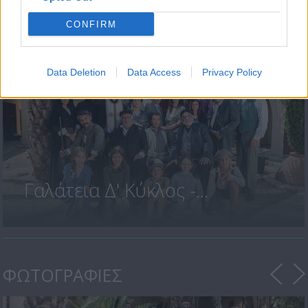
Γαλάτεια Δ' Κύκλος -...
CONFIRM
Data Deletion
Data Access
Privacy Policy
Γαλάτεια Δ' Κύκλος -...
ΦΩΤΟΓΡΑΦΙΕΣ