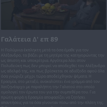
Γαλάτεια Δ' επ 89
Η Πολύμνια έκπληκτη μετά τα όσα έμαθε για τον
Αλέξανδρο, τα βάζει με τη μητέρα της κατηγορώντας την
ως άπιστη και υποκρίτρια. Αργότερα λέει στον
Πολυδεύκη πως δεν μπορεί να αποδεχθεί τον Αλέξανδρο
ως αδελφό της, και πως βρίσκεται σε αδιέξοδο αφού όλα
όσα γνώριζε μέχρι τώρα αποδείχθηκαν ψέματα. Η
Ερασμία, στο μεταξύ, ανακαλύπτει ένα γράμμα από τον
Χατζηνέαρχο με παραλήπτη την Γαλατού στο οποίο
ομολογεί τον έρωτα του για την συμπεθέρα του. Για
πρώτη φορά η Ερασμία αποφασίζει να ζητήσει
απαντήσεις για τα όσα γίνονταν πίσω από την πλάτη της.