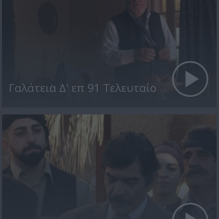
Γαλάτεια Δ' επ 91 Τελευταίο