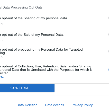
α μυστικό που την αφορά.
l Data Processing Opt Outs
o opt-out of the Sharing of my personal data.
In
o opt-out of the Sale of my Personal Data.
In
to opt-out of processing my Personal Data for Targeted
ing.
Γαλάτεια επ 210
Γαλάτεια επ 2
In
o opt-out of Collection, Use, Retention, Sale, and/or Sharing
ersonal Data that Is Unrelated with the Purposes for which it
lected.
Out
ΝΕΑ
CONFIRM
Data Deletion
Data Access
Privacy Policy
Γαλάτεια Δ'