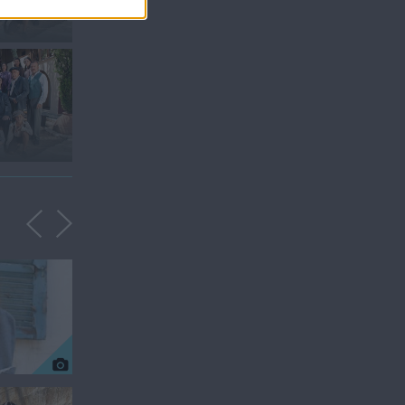
Γαλάτεια Δ' Κύκλος -
Περιλήψεις...