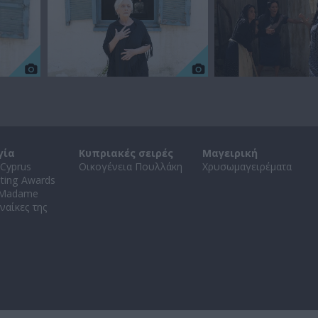
γία
Κυπριακές σειρές
Μαγειρική
Cyprus
Οικογένεια Πουλλάκη
Χρυσωμαγειρέματα
ating Awards
 Madame
ναίκες της