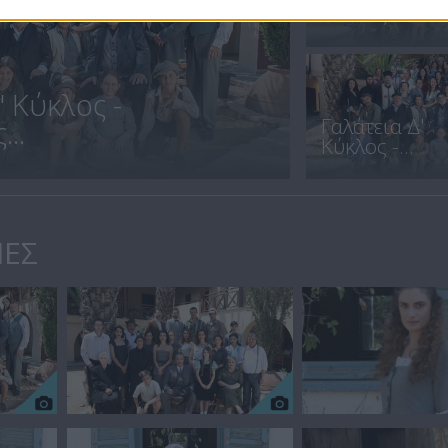
Κύκλος -...
' Κύκλος -
Γαλάτεια Δ'
..
Κύκλος -...
ΙΕΣ