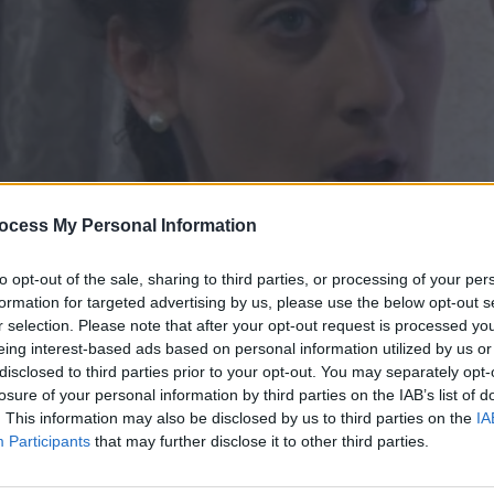
ocess My Personal Information
to opt-out of the sale, sharing to third parties, or processing of your per
 54
formation for targeted advertising by us, please use the below opt-out s
r selection. Please note that after your opt-out request is processed y
eing interest-based ads based on personal information utilized by us or
πει με καλό μάτι τον Λευτέρη. Η Μαριγώ είναι σε δίλυμμα
disclosed to third parties prior to your opt-out. You may separately opt-
ίο τώρα που επέστρεψε ο γιος της μετά από 20 χρόνια. Μου
losure of your personal information by third parties on the IAB’s list of
ιωρκης ανησυχούν για την εμφάνιση του Στράτου στο χωρ
. This information may also be disclosed by us to third parties on the
IA
στην υπόθεση της δίκης. Ο Καράγιωρκης στέλνει δυο άντρε
Participants
that may further disclose it to other third parties.
οβερίσουν τον Στεφανή και να πάρουν τις φωτογραφίες κα
 νιώθει για άλλη μια φορά ντροπιασμένη από τον άντρα της