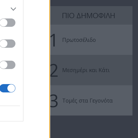
ΠΙΟ ΔΗΜΟΦΙΛΗ
1
Πρωτοσέλιδο
2
Γαλάτεια επ 208
Μεσημέρι και Κάτι
09
Γαλάτεια επ 
3
Τομές στα Γεγονότα