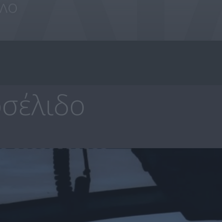
σέλιδο