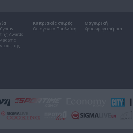
γία
Κυπριακές σειρές
Μαγειρική
Cyprus
Οικογένεια Πουλλάκη
Χρυσωμαγειρέματα
ating Awards
 Madame
ναίκες της