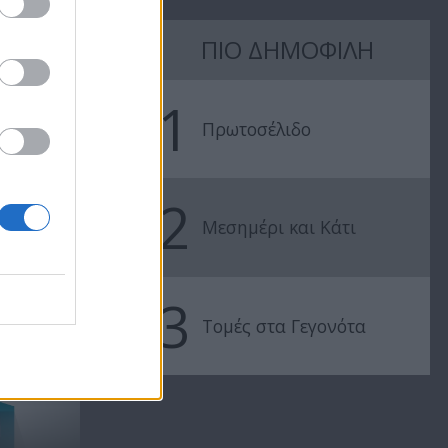
ΠΙΟ ΔΗΜΟΦΙΛΗ
Πρωτοσέλιδο
Πρωτοσέλιδ
12.07.22
11.07.22
1
Πρωτοσέλιδο
2
Μεσημέρι και Κάτι
3
..
Τομές στα Γεγονότα
Οι τηλεθεατές επέλεξαν!