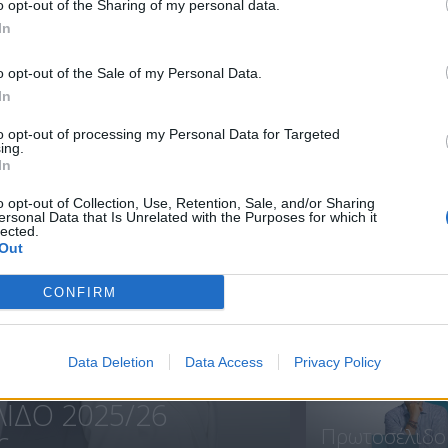
o opt-out of the Sharing of my personal data.
In
Πρωτοσέλιδο
Πρωτοσέλιδο
o opt-out of the Sale of my Personal Data.
14.07.22
13.07.22
In
to opt-out of processing my Personal Data for Targeted
ing.
In
ΝΕΑ
o opt-out of Collection, Use, Retention, Sale, and/or Sharing
ersonal Data that Is Unrelated with the Purposes for which it
lected.
Out
CONFIRM
Πρεμιέρα
Πρωτοσέλιδο.
Data Deletion
Data Access
Privacy Policy
ΙΔΟ 2025/26
Πρωτοσέλιδο
...