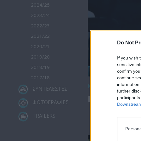
2024/25
2023/24
2022/23
2021/22
Do Not Pr
2020/21
2019/20
If you wish 
sensitive in
2018/19
confirm you
2017/18
continue se
information 
Κατέβασε το
ΣΥΝΤΕΛΕΣΤΕΣ
further disc
Πρωτοσέλιδο
participants
ΦΩΤΟΓΡΑΦΙΕΣ
Downstream 
TRAILERS
Persona