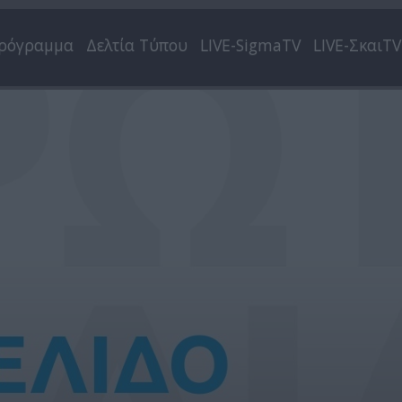
ρόγραμμα
Δελτία Τύπου
LIVE-SigmaTV
LIVE-ΣκαιTV