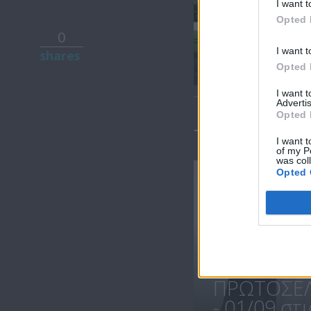
I want t
Opted 
0
Πρωτοσέλιδο
I want t
shares
15.07.22
Opted 
I want 
Advertis
Opted 
ΤΕΛΕΥΤΑΙΑ 
I want t
of my P
was col
Opted 
ΠΡΩΤΟΣΕΛ
- 01/09 στις