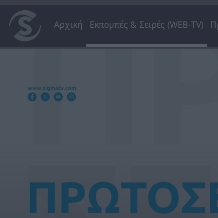
Αρχική
Εκπομπές & Σειρές (WEB-TV)
Π