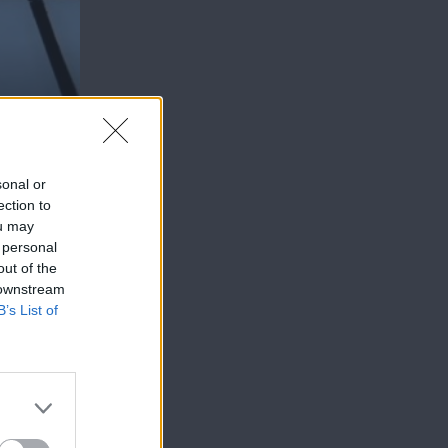
sonal or
ection to
ou may
 personal
out of the
 downstream
B’s List of