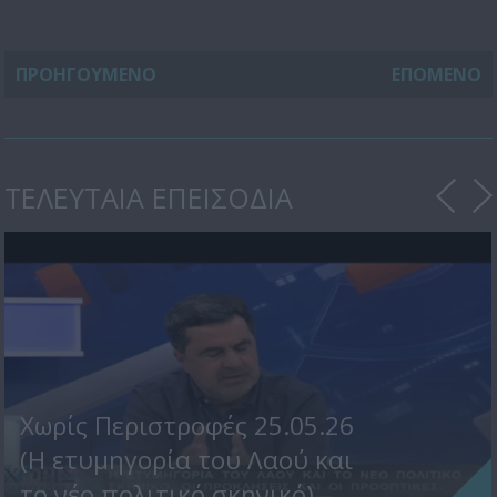
ΠΡΟΗΓΟΥΜΕΝΟ
ΕΠΟΜΕΝΟ
ΤΕΛΕΥΤΑΙΑ ΕΠΕΙΣΟΔΙΑ
Χωρίς Περιστροφές 25.05.26
(Η ετυμηγορία του Λαού και
το νέο πολιτικό σκηνικό)