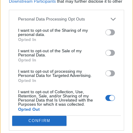
Downstream Participants
that may further disclose it to other
third parties.
Βουλευτικές εκλογές 2026 -
Personal Data Processing Opt Outs
Η Μάχη της Κάλπης
I want to opt-out of the Sharing of my
personal data.
(24.05.26 Μέρος Α)
Opted In
I want to opt-out of the Sale of my
Personal Data.
Opted In
I want to opt-out of processing my
Personal Data for Targeted Advertising.
Opted In
I want to opt-out of Collection, Use,
Retention, Sale, and/or Sharing of my
Personal Data that Is Unrelated with the
Purposes for which it was collected.
Χωρίς Περιστροφές 21.05.26
Opted Out
(ΕΔΕΚ, ΔΗΠΑ, ΟΙΚΟΛΟΓΟΙ και
CONFIRM
VOLT)