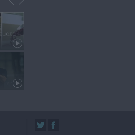
έματα