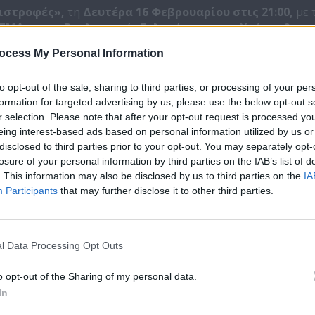
ιστροφές»,
τη
Δευτέρα 16 Φεβρουαρίου στις 21:00,
με 
ΙΓΜΑ
για τις
Βουλευτικές Εκλογές, με τους Χρύσανθο
ννη Καρεκλά.
ocess My Personal Information
οι πολίτες τις πολιτικές των κομμάτων και της κυβέρνησ
to opt-out of the sale, sharing to third parties, or processing of your per
 τη δράση Κυβέρνησης, Βουλής και Κομμάτων.
formation for targeted advertising by us, please use the below opt-out s
 πολίτες από τη δράση των κομμάτων;
r selection. Please note that after your opt-out request is processed y
και γιατί θα ψηφίσουν στις εκλογές Μαΐου;
eing interest-based ads based on personal information utilized by us or
 ο κομματικός χάρτης;
disclosed to third parties prior to your opt-out. You may separately opt-
, οι συσπειρώσεις και η ανακατάταξη των κομμάτων.
losure of your personal information by third parties on the IAB’s list of
. This information may also be disclosed by us to third parties on the
IA
ογολόγοι
Κώστας Παναγόπουλος και Νάσιος Ορεινός
κ
Participants
that may further disclose it to other third parties.
των.
l Data Processing Opt Outs
αρίου
στις
21:00,
εκπομπή
«Χωρίς Περιστροφές»
με τη μ
ΣΙΓΜΑ
για τις
Βουλευτικές Εκλογές.
o opt-out of the Sharing of my personal data.
In