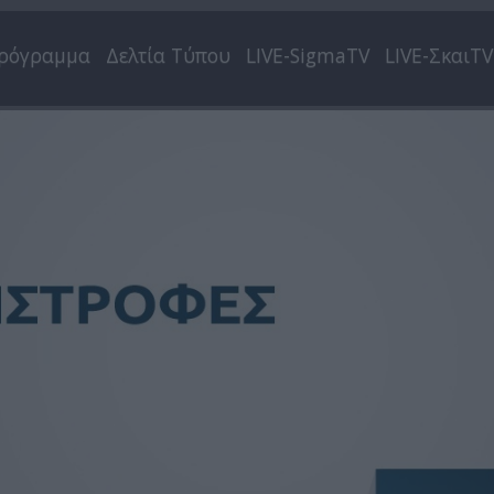
ρόγραμμα
Δελτία Τύπου
LIVE-SigmaTV
LIVE-ΣκαιTV