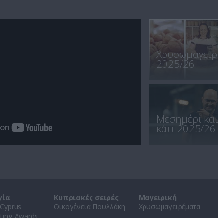
Χρυσωμαγειρ
2025/26
Μεσημέρι και
κάτι 2025/26
γία
Κυπριακές σειρές
Μαγειρική
Cyprus
Οικογένεια Πουλλάκη
Χρυσωμαγειρέματα
ating Awards