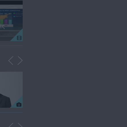
Περιστροφές
μεγάλη
27.04.26 (Ο
Δημοσκόπη
Πρόεδρος του
του ΣΙΓΜΑ γι
ές
ΕΛΑΜ Χρίστος
τις Βουλευτ
Χρίστου)
Εκλογές)