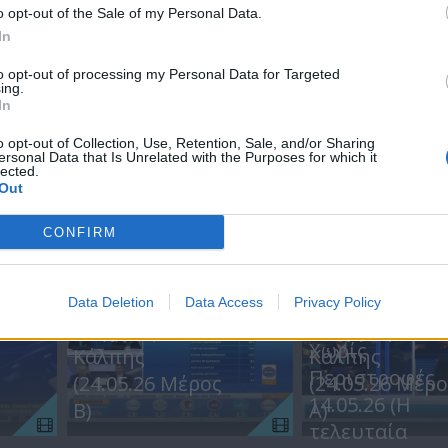
o opt-out of the Sale of my Personal Data.
In
to opt-out of processing my Personal Data for Targeted
ing.
In
o opt-out of Collection, Use, Retention, Sale, and/or Sharing
ersonal Data that Is Unrelated with the Purposes for which it
lected.
Out
CONFIRM
ΕΠΕΙΣΟΔΙΑ
Βουλευτικές
Βουλευτικές
εκλογές 2026 - Η
εκλογές 2026 -
Data Deletion
Data Access
Privacy Policy
Μάχη της
Μάχη της
Χωρίς
Κάλπης
Κάλπης
Περιστροφές
(24.05.26 Μέρος
(24.05.26 Μέρο
14.05.26 (Η
Β)
Α)
τελευταία