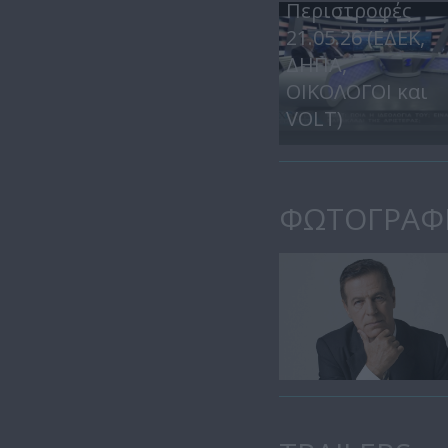
Περιστροφές
21.05.26 (ΕΔΕΚ,
ΔΗΠΑ,
ΟΙΚΟΛΟΓΟΙ και
VOLT)
ΦΩΤΟΓΡΑΦ