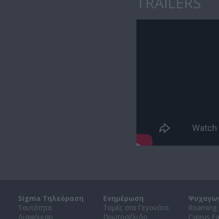
TRAILERS
Sigma Τηλεόραση
Ενημέρωση
Ψυχαγω
Ταυτότητα
Τομές στα Γεγονότα
Roaming 
Διαφήμιση
Πρωτοσέλιδο
Cyprus E