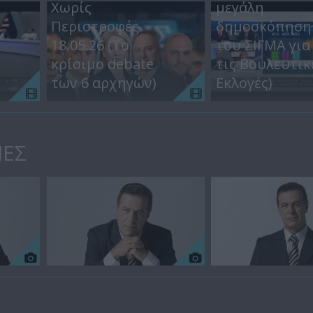
Χωρίς
μεγάλη
Περιστροφές
δημοσκόπηση
18.05.26 (Το
του ΣΙΓΜΑ για
κρίσιμο debate
τις Βουλευτικ
των 6 αρχηγών)
Εκλογές)
ΙΕΣ