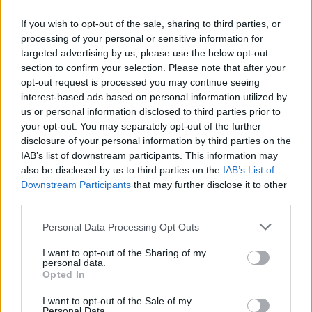
If you wish to opt-out of the sale, sharing to third parties, or
processing of your personal or sensitive information for
targeted advertising by us, please use the below opt-out
section to confirm your selection. Please note that after your
opt-out request is processed you may continue seeing
Βουλευτικές εκλογές 2026 -
interest-based ads based on personal information utilized by
us or personal information disclosed to third parties prior to
Η Μάχη της Κάλπης
your opt-out. You may separately opt-out of the further
(24.05.26 Μέρος Α)
disclosure of your personal information by third parties on the
IAB’s list of downstream participants. This information may
also be disclosed by us to third parties on the
IAB’s List of
Downstream Participants
that may further disclose it to other
third parties.
Personal Data Processing Opt Outs
I want to opt-out of the Sharing of my
personal data.
Opted In
Χωρίς Περιστροφές 21.05.26
I want to opt-out of the Sale of my
Personal Data.