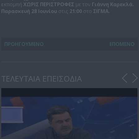
εκπομπή
ΧΩΡΙΣ ΠΕΡΙΣΤΡΟΦΕΣ
με τον
Γιάννη Καρεκλά.
Παρασκευή
28 Ιουνίου
στις
21:00
στο
ΣΙΓΜΑ.
ΠΡΟΗΓΟΥΜΕΝΟ
ΕΠΟΜΕΝΟ
ΤΕΛΕΥΤΑΙΑ ΕΠΕΙΣΟΔΙΑ