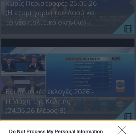
Χωρίς Περιστροφές 25.05.26
(Η ετυμηγορία του Λαού και
το νέο πολιτικό σκηνικό)
Βουλευτικές εκλογές 2026 -
Η Μάχη της Κάλπης
(24.05.26 Μέρος Β)
Do Not Process My Personal Information