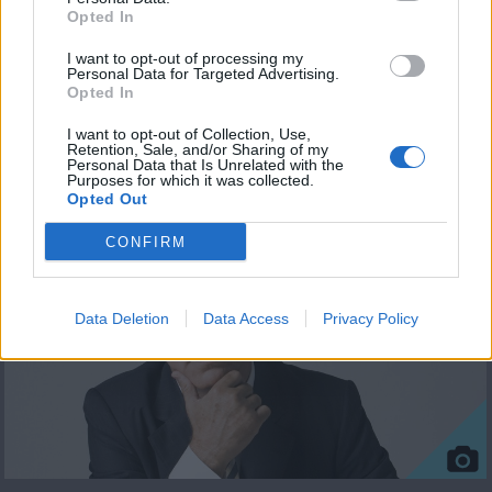
(ΕΔΕΚ, ΔΗΠΑ, ΟΙΚΟΛΟΓΟΙ και
Opted In
VOLT)
I want to opt-out of processing my
Personal Data for Targeted Advertising.
Opted In
I want to opt-out of Collection, Use,
Retention, Sale, and/or Sharing of my
ΦΩΤΟΓΡΑΦΙΕΣ
Personal Data that Is Unrelated with the
Purposes for which it was collected.
Opted Out
CONFIRM
Data Deletion
Data Access
Privacy Policy