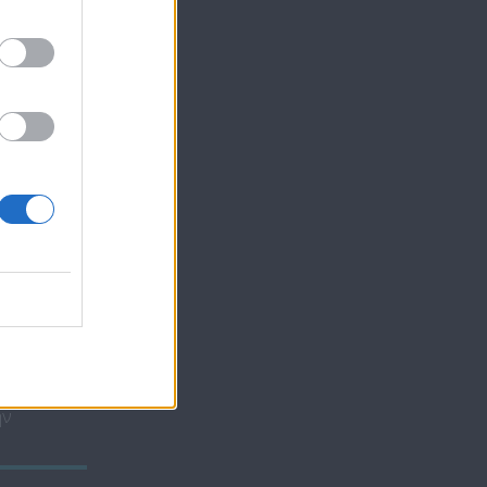
Ο
ΜΑ
ην