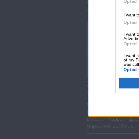
Opted 
Παρασκευή 5/4 στις...
I want t
Opted 
I want 
Advertis
Opted 
I want t
of my P
was col
Opted 
Χωρίς Περιστρ
ταύτιση...
ΜΕ ΤΟΝ ΓΙΑΝΝΗ ΚΑΡ
ΠΑΡΑΣΚΕΥΗ ΣΤΙΣ 21:
Εκπομπή «Χωρίς Περισ
Παρασκευή 22/3 στις...