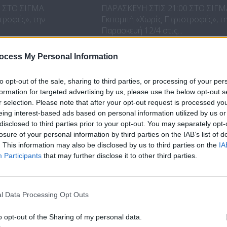
0 ΣΤΟ ΣΙΓΜΑ
ΠΑΡΑΣΚΕΥΗ ΣΤΙΣ 21:00 ΣΤΟ ΣΙΓ
τροφές», την
Εκπομπή «Χωρίς Περιστροφές», τ
Παρασκευή 12/4 στις...
ocess My Personal Information
to opt-out of the sale, sharing to third parties, or processing of your per
formation for targeted advertising by us, please use the below opt-out s
r selection. Please note that after your opt-out request is processed y
eing interest-based ads based on personal information utilized by us or
disclosed to third parties prior to your opt-out. You may separately opt-
losure of your personal information by third parties on the IAB’s list of
. This information may also be disclosed by us to third parties on the
IA
Participants
that may further disclose it to other third parties.
οφές - Η ώρα
Χωρίς Περιστροφές - 
μεγάλη...
l Data Processing Opt Outs
ΕΚΛΑ ΚΑΘΕ
ΜΕ ΤΟΝ ΓΙΑΝΝΗ ΚΑΡΕΚΛΑ ΚΑΘΕ
0 ΣΤΟ ΣΙΓΜΑ
ΠΑΡΑΣΚΕΥΗ ΣΤΙΣ 21:00 ΣΤΟ ΣΙΓ
o opt-out of the Sharing of my personal data.
τροφές», την
Εκπομπή «Χωρίς Περιστροφές», τ