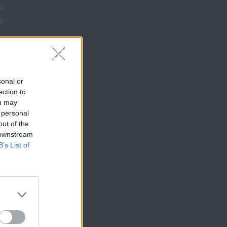
ΜΑ
ην
sonal or
ection to
ou may
 personal
out of the
 downstream
B’s List of
2η
ΜΑ
ην