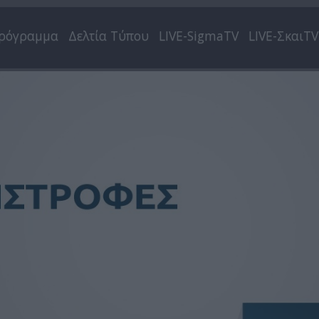
ρόγραμμα
Δελτία Τύπου
LIVE-SigmaTV
LIVE-ΣκαιTV