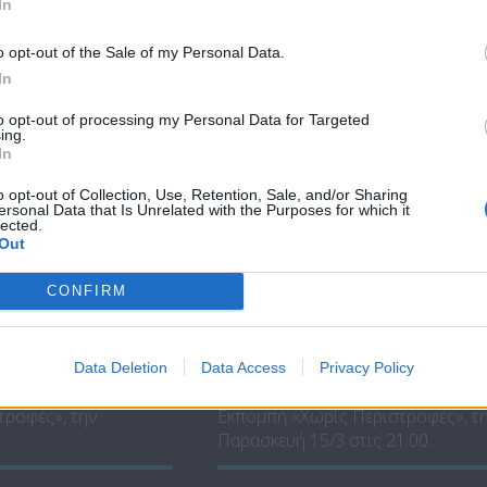
In
Παρασκευή 29/3 στις...
o opt-out of the Sale of my Personal Data.
In
to opt-out of processing my Personal Data for Targeted
ing.
In
o opt-out of Collection, Use, Retention, Sale, and/or Sharing
ersonal Data that Is Unrelated with the Purposes for which it
lected.
Out
οφές - Η
Χωρίς Περιστροφές - 
CONFIRM
Πρόεδρος του...
ΕΚΛΑ ΚΑΘΕ
ΜΕ ΤΟΝ ΓΙΑΝΝΗ ΚΑΡΕΚΛΑ ΚΑΘΕ
Data Deletion
Data Access
Privacy Policy
00 ΣΤΟ ΣΙΓΜΑ
ΠΑΡΑΣΚΕΥΗ ΣΤΙΣ 21:00 ΣΤΟ ΣΙΓ
τροφές», την
Εκπομπή «Χωρίς Περιστροφές», τ
Παρασκευή 15/3 στις 21:00...