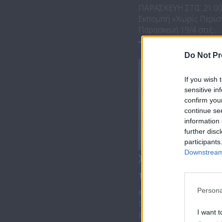
ΠΑΡΑΣΚΕΥΗ ΣΤΙΣ 21:0
Εκπομπή «Χωρίς Περισ
Παρασκευή 19/4 στις...
Do Not Pr
If you wish 
sensitive in
confirm you
continue se
information 
further disc
participants
Downstream 
Χωρίς Περιστρ
των...
Persona
ΜΕ ΤΟΝ ΓΙΑΝΝΗ ΚΑΡ
ΠΑΡΑΣΚΕΥΗ ΣΤΙΣ 21:0
I want t
Εκπομπή «Χωρίς Περισ