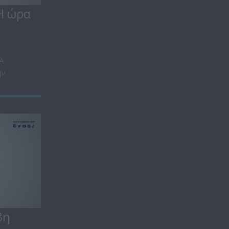
Η ώρα
ΜΑ
ην
3η