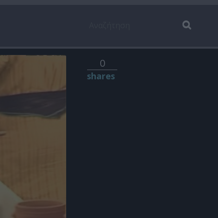
0
shares