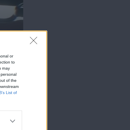
sonal or
ection to
ou may
 personal
out of the
 downstream
B’s List of