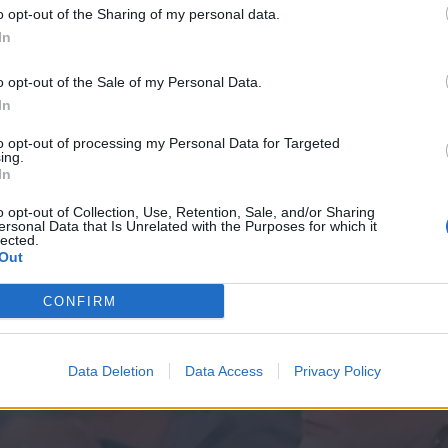
o opt-out of the Sharing of my personal data.
In
ος) επ. 60
Η Βεντέτα (2ος κύκλος) επ. 59
o opt-out of the Sale of my Personal Data.
In
to opt-out of processing my Personal Data for Targeted
ing.
In
o opt-out of Collection, Use, Retention, Sale, and/or Sharing
ersonal Data that Is Unrelated with the Purposes for which it
lected.
Out
CONFIRM
Data Deletion
Data Access
Privacy Policy