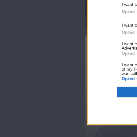
I want t
Opted 
Η Βεντέτα (2ος κύκλ
I want t
Opted 
I want 
Advertis
Opted 
I want t
of my P
was col
Opted 