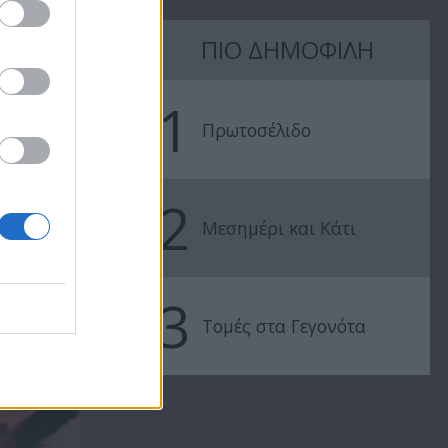
ΠΙΟ ΔΗΜΟΦΙΛΗ
1
Πρωτοσέλιδο
2
Μεσημέρι και Κάτι
3
Τομές στα Γεγονότα