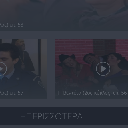
ος) επ. 58
ος) επ. 57
Η Βεντέτα (2ος κύκλος) επ. 56
+ΠΕΡΙΣΣΟΤΕΡΑ