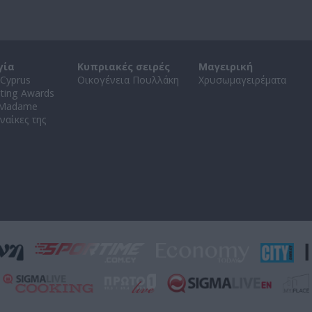
γία
Κυπριακές σειρές
Μαγειρική
Cyprus
Οικογένεια Πουλλάκη
Χρυσωμαγειρέματα
ating Awards
 Madame
ναίκες της