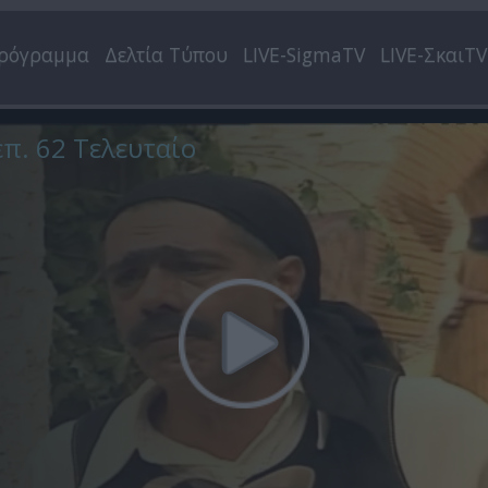
ρόγραμμα
Δελτία Τύπου
LIVE-SigmaTV
LIVE-ΣκαιTV
επ. 62 Τελευταίο