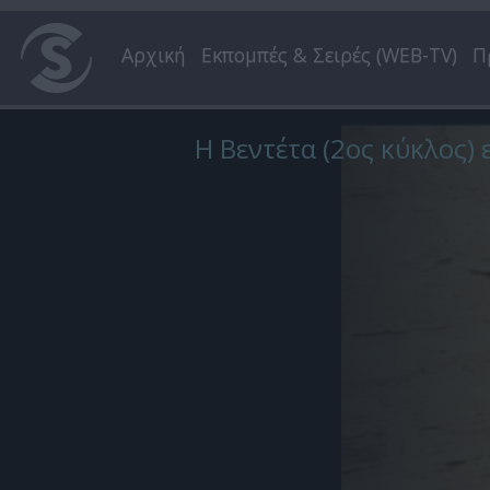
Αρχική
Εκπομπές & Σειρές (WEB-TV)
Π
Η Βεντέτα (2ος κύκλος) 