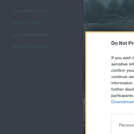
Ξένο πρόγραμμα
Αρχείο (Σειρές)
Αρχείο (Εκπομπές)
Do Not Pr
Αρχείο (Μαγειρική)
If you wish 
sensitive in
confirm you
continue se
Η Βεντέτα (2ος κύκλ
information 
further disc
participants
Downstream 
Persona