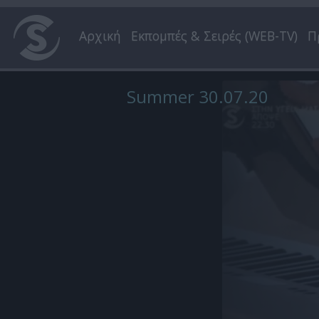
Αρχική
Εκπομπές & Σειρές (WEB-TV)
Π
Summer 30.07.20