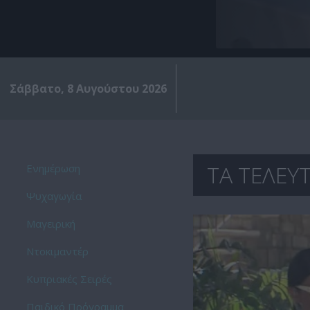
Σάββατο, 8 Αυγούστου 2026
ΤΑ ΤΕΛΕΥΤ
Ενημέρωση
Ψυχαγωγία
Μαγειρική
Ντοκιμαντέρ
Kυπριακές Σειρές
Παιδικό Πρόγραμμα