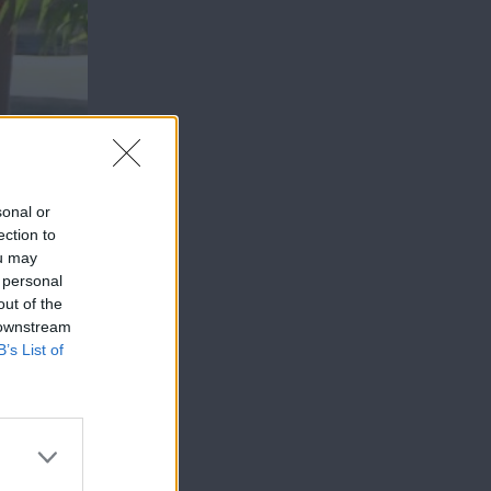
sonal or
ection to
ou may
 personal
out of the
 downstream
B’s List of