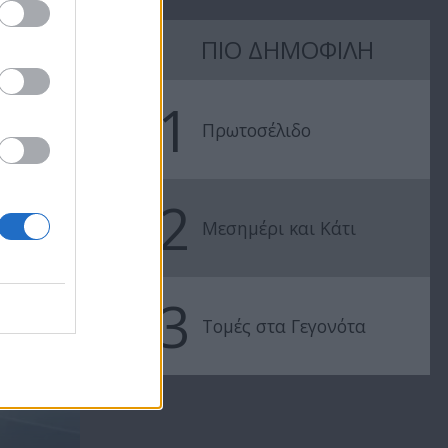
ΠΙΟ ΔΗΜΟΦΙΛΗ
1
Πρωτοσέλιδο
2
Μεσημέρι και Κάτι
3
Τομές στα Γεγονότα