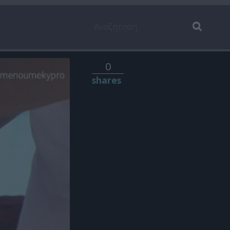
0
shares