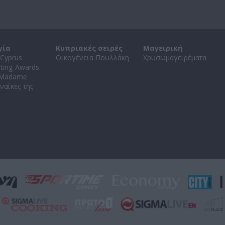
γία
Κυπριακές σειρές
Μαγειρική
Cyprus
Οικογένεια Πουλλάκη
Χρυσωμαγειρέματα
ating Awards
 Madame
ναίκες της