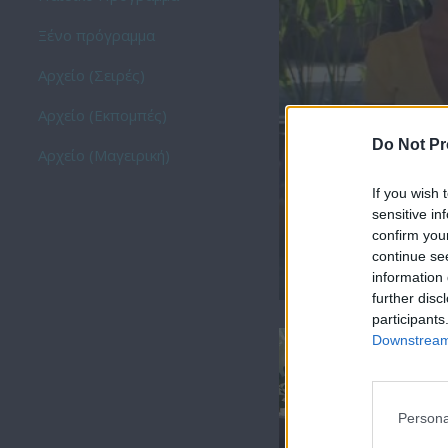
Ξένο πρόγραμμα
Αρχείο (Σειρές)
Αρχείο (Εκπομπές)
Do Not Pr
Αρχείο (Μαγειρική)
If you wish 
sensitive in
confirm you
continue se
Summer 21.08.20 Τ
information 
further disc
participants
Downstream 
Persona