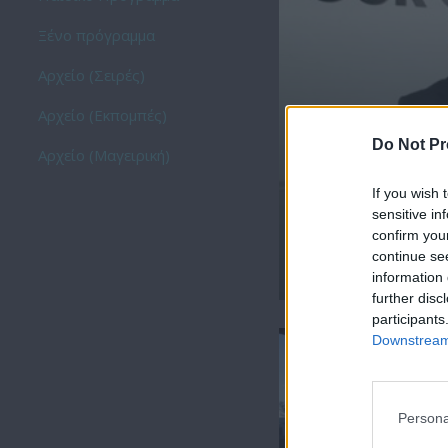
Ξένο πρόγραμμα
Αρχείο (Σειρές)
Αρχείο (Εκπομπές)
Do Not Pr
Αρχείο (Μαγειρική)
If you wish 
sensitive in
confirm you
continue se
Property Moves εκπ
information 
further disc
participants
Downstream 
Persona