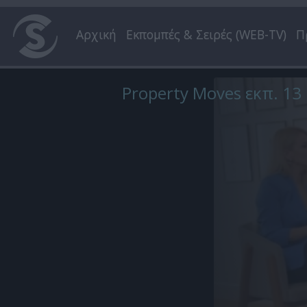
Αρχική
Εκπομπές & Σειρές (WEB-TV)
Π
Property Moves εκπ. 13