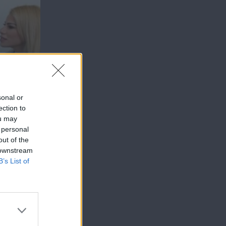
sonal or
ection to
ou may
 personal
out of the
 downstream
B’s List of