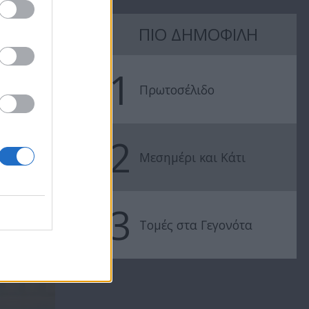
ΠΙΟ ΔΗΜΟΦΙΛΗ
1
Πρωτοσέλιδο
2
Μεσημέρι και Κάτι
3
Τομές στα Γεγονότα