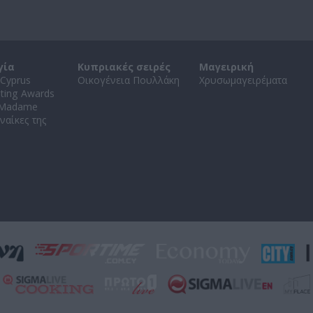
γία
Κυπριακές σειρές
Μαγειρική
Cyprus
Οικογένεια Πουλλάκη
Χρυσωμαγειρέματα
ating Awards
 Madame
ναίκες της