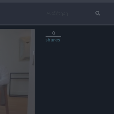
0
shares