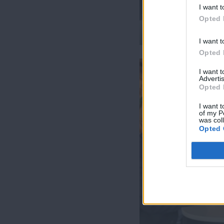
I want t
Opted 
Property Moves εκπ
I want t
Opted 
I want 
Advertis
Opted 
I want t
of my P
was col
Opted 