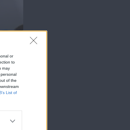
sonal or
ection to
ou may
 personal
out of the
 downstream
B’s List of