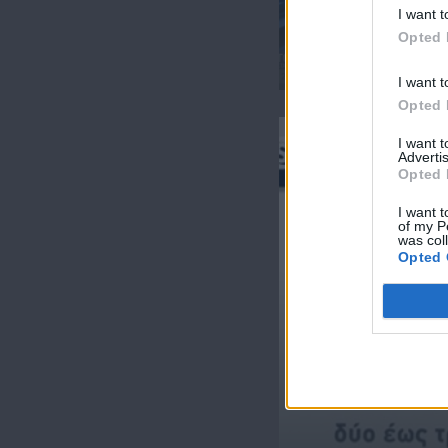
I want t
Opted 
Ειδήσεις 06.08.26
I want t
Opted 
I want 
Advertis
Opted 
I want t
of my P
was col
Opted 