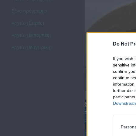
Ξένο πρόγραμμα
Αρχείο (Σειρές)
Αρχείο (Εκπομπές)
Do Not Pr
Αρχείο (Μαγειρική)
If you wish 
sensitive in
confirm you
continue se
Ειδήσεις 07.08.26
information 
further disc
participants
Downstream 
Persona