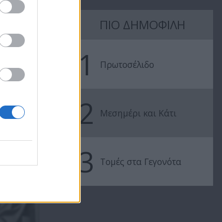
ΠΙΟ ΔΗΜΟΦΙΛΗ
1
Πρωτοσέλιδο
2
Μεσημέρι και Κάτι
3
Τομές στα Γεγονότα