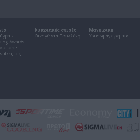
γία
Κυπριακές σειρές
Μαγειρική
Cyprus
Οικογένεια Πουλλάκη
Χρυσωμαγειρέματα
ating Awards
 Madame
ναίκες της