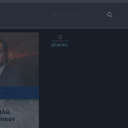
0
shares