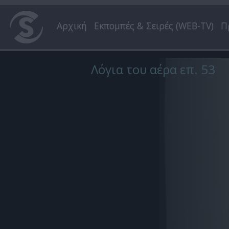
Αρχική
Εκπομπές & Σειρές (WEB-TV)
Π
Λόγια του αέρα επ. 53