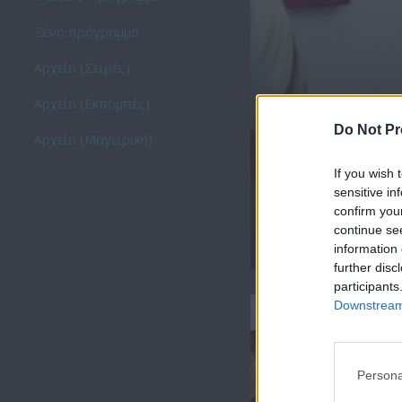
Ξένο πρόγραμμα
Αρχείο (Σειρές)
Αρχείο (Εκπομπές)
Do Not Pr
Αρχείο (Μαγειρική)
If you wish 
sensitive in
confirm you
continue se
Λόγια του αέρα επ.
information 
further disc
participants
Downstream 
Persona