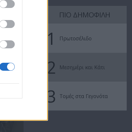
ΠΙΟ ΔΗΜΟΦΙΛΗ
1
Πρωτοσέλιδο
2
Μεσημέρι και Κάτι
3
Τομές στα Γεγονότα