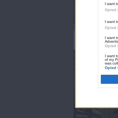
I want t
Opted 
Λόγια του αέρα επ.
I want t
Opted 
I want 
Advertis
Opted 
I want t
of my P
was col
Opted 