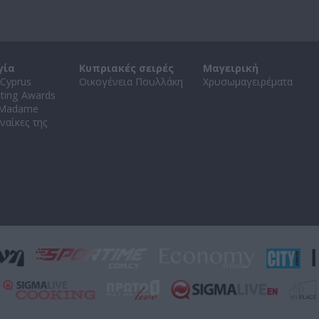
γία
Κυπριακές σειρές
Μαγειρική
Cyprus
Οικογένεια Πουλλάκη
Χρυσωμαγειρέματα
ating Awards
 Madame
ναίκες της