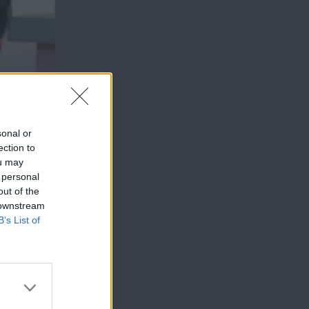
sonal or
ection to
ou may
 personal
out of the
 downstream
B’s List of