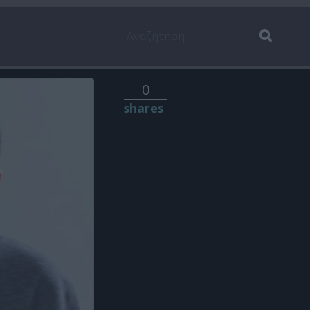
0
shares