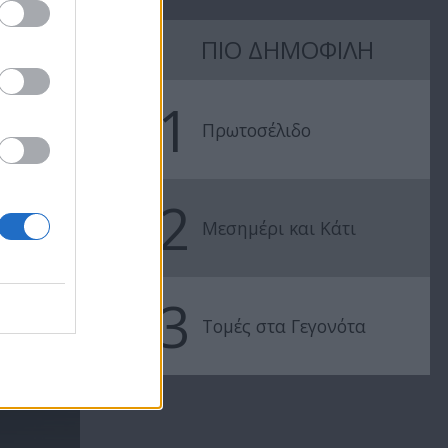
ΠΙΟ ΔΗΜΟΦΙΛΗ
1
Πρωτοσέλιδο
2
Μεσημέρι και Κάτι
3
Τομές στα Γεγονότα