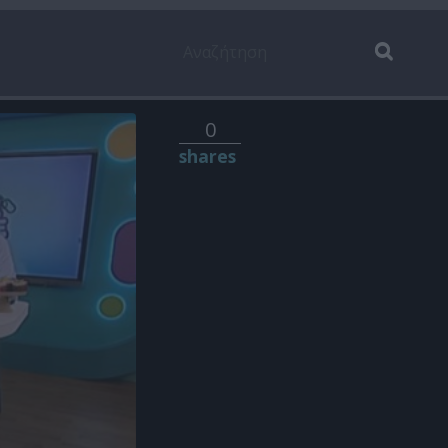
0
shares