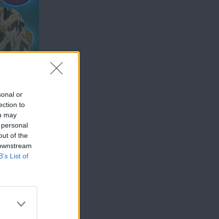
sonal or
ection to
ou may
 personal
out of the
 downstream
B’s List of