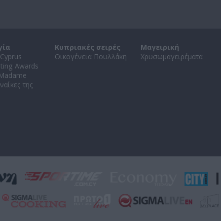
γία
Κυπριακές σειρές
Μαγειρική
Cyprus
Οικογένεια Πουλλάκη
Χρυσωμαγειρέματα
ating Awards
 Madame
ναίκες της