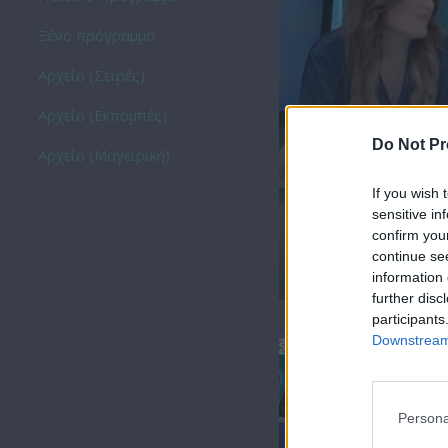
Ξένο πρόγραμμα
Αρχείο (Σειρές)
Αρχείο (Εκπομπές)
Do Not Pr
Αρχείο (Μαγειρική)
If you wish 
sensitive in
confirm you
continue se
Ήρθε κι έδεσε 30.0
information 
further disc
participants
Downstream 
Persona