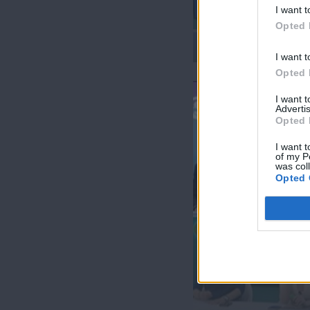
I want t
Opted 
Ήρθε κι έδεσε 29.0
I want t
Opted 
I want 
Advertis
Opted 
I want t
of my P
was col
Opted 